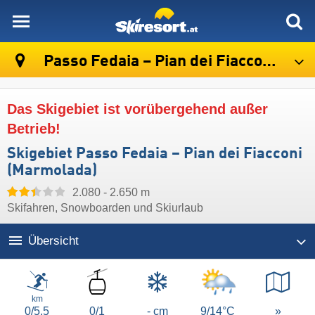
skiresort
Passo Fedaia – Pian dei Fiacconi (Marmolada)
Das Skigebiet ist vorübergehend außer
Betrieb!
Skigebiet Passo Fedaia – Pian dei Fiacconi
(Marmolada)
2.080 - 2.650 m
Skifahren, Snowboarden und Skiurlaub
Übersicht
Lifte/Bahnen
km
0/5,5
0/1
- cm
9/14°C
»