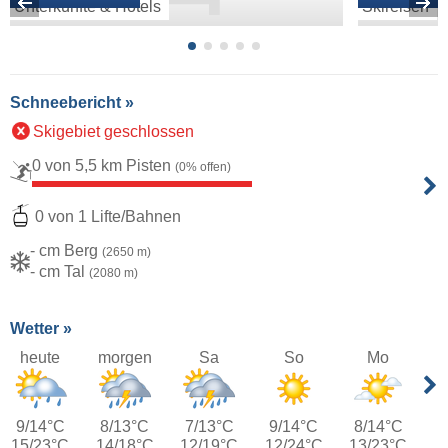
Unterkünfte & Hotels
Skireisen
Schneebericht »
Skigebiet geschlossen
0 von 5,5 km Pisten
(0% offen)
0 von 1 Lifte/Bahnen
- cm Berg
(2650 m)
- cm Tal
(2080 m)
Wetter »
heute
morgen
Sa
So
Mo
9/14°C
8/13°C
7/13°C
9/14°C
8/14°C
15/23°C
14/18°C
12/19°C
12/24°C
13/23°C