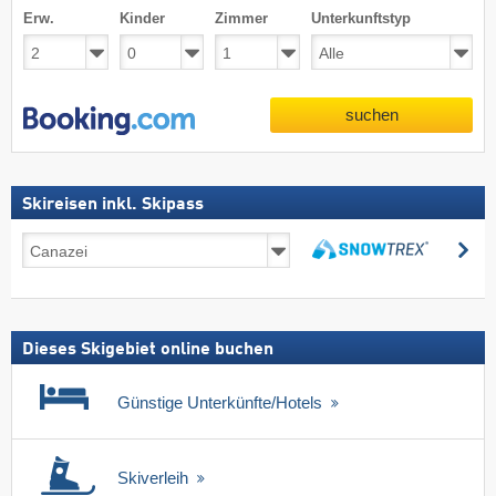
Erw.
Kinder
Zimmer
Unterkunftstyp
suchen
Skireisen inkl. Skipass
Skireisen
su
inkl.
suchen
Skipass
Dieses Skigebiet online buchen
Günstige Unterkünfte/Hotels
Skiverleih