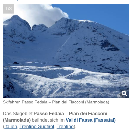
1/3
Skifahren Passo Fedaia – Pian dei Fiacconi (Marmolada)
Das Skigebiet
Passo Fedaia – Pian dei Fiacconi
(Marmolada)
befindet sich im
Val di Fassa (Fassatal)
(
Italien
,
Trentino-Südtirol
,
Trentino
).