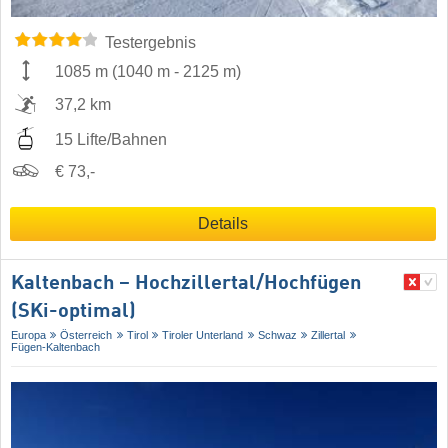
Testergebnis
1085 m
(
1040 m
-
2125 m
)
37,2 km
15 Lifte/Bahnen
€ 73,-
Details
Kaltenbach – Hochzillertal/​Hochfügen
(SKi-optimal)
Europa
Österreich
Tirol
Tiroler Unterland
Schwaz
Zillertal
Fügen-Kaltenbach