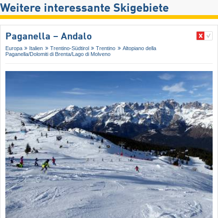
Weitere interessante Skigebiete
Paganella – Andalo
Europa
Italien
Trentino-Südtirol
Trentino
Altopiano della
Paganella/​Dolomiti di Brenta/​Lago di Molveno