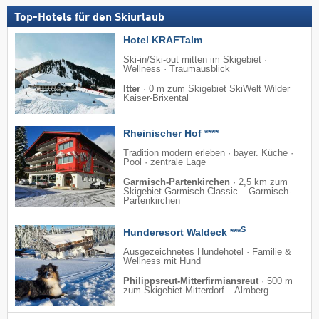
Top-Hotels für den Skiurlaub
Hotel KRAFTalm
Ski-in/Ski-out mitten im Skigebiet ·
Wellness · Traumausblick
Itter
·
0 m zum Skigebiet SkiWelt Wilder
Kaiser-Brixental
Rheinischer Hof ****
Tradition modern erleben · bayer. Küche ·
Pool · zentrale Lage
Garmisch-Partenkirchen
·
2,5 km zum
Skigebiet Garmisch-Classic – Garmisch-
Partenkirchen
S
Hunderesort Waldeck ***
Ausgezeichnetes Hundehotel · Familie &
Wellness mit Hund
Philippsreut-Mitterfirmiansreut
·
500 m
zum Skigebiet Mitterdorf – Almberg