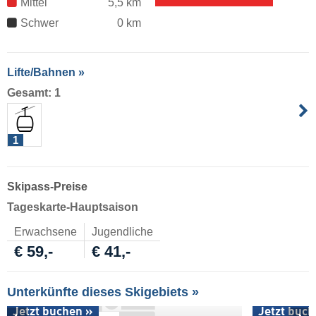
Mittel
5,5 km
Schwer
0 km
Lifte/Bahnen »
Gesamt: 1
1
Skipass-Preise
Tageskarte-Hauptsaison
Erwachsene
Jugendliche
€ 59,-
€ 41,-
Unterkünfte dieses Skigebiets »
Jetzt buchen »
Jetzt buch