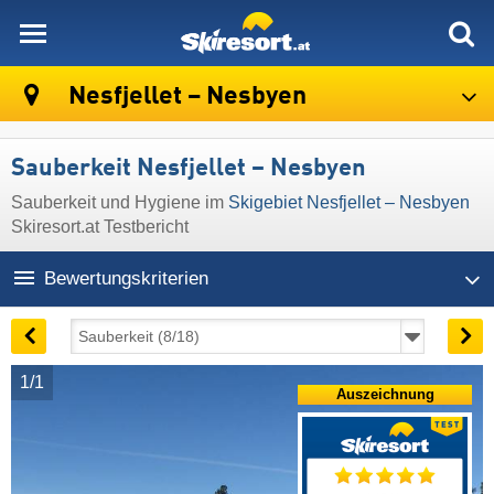
skiresort
Nesfjellet – Nesbyen
Sauberkeit Nesfjellet – Nesbyen
Sauberkeit und Hygiene im
Skigebiet Nesfjellet – Nesbyen
Skiresort.at Testbericht
Bewertungskriterien
1/1
Auszeichnung