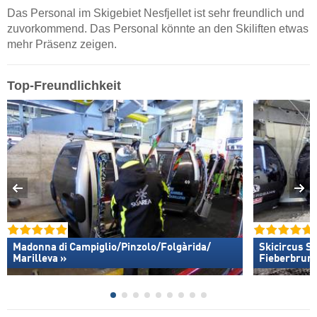
Das Personal im Skigebiet Nesfjellet ist sehr freundlich und
zuvorkommend. Das Personal könnte an den Skiliften etwas
mehr Präsenz zeigen.
Top-Freundlichkeit
Madonna di Campiglio/​Pinzolo/​Folgàrida/​
Skicircus S
Marilleva »
Fieberbrun