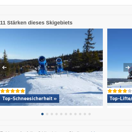
11 Stärken dieses Skigebiets
Top-Schneesicherheit »
Top-Lifte