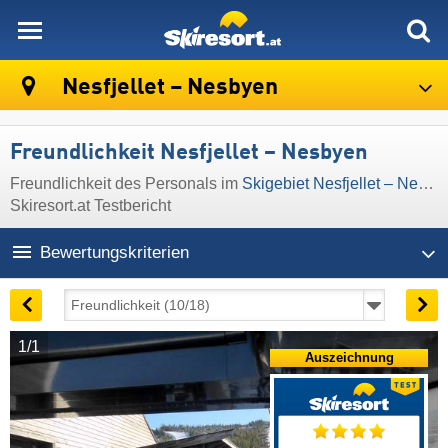
skiresort
Nesfjellet – Nesbyen
Freundlichkeit Nesfjellet – Nesbyen
Freundlichkeit des Personals im
Skigebiet Nesfjellet – Nesbyen
Skiresort.at Testbericht
Bewertungskriterien
1/1
Auszeichnung