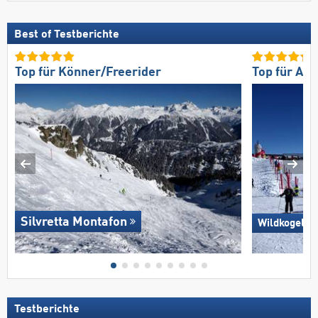
Best of Testberichte
Top für Könner/Freerider
Top für An
Silvretta Montafon
Wildkogel –
Testberichte