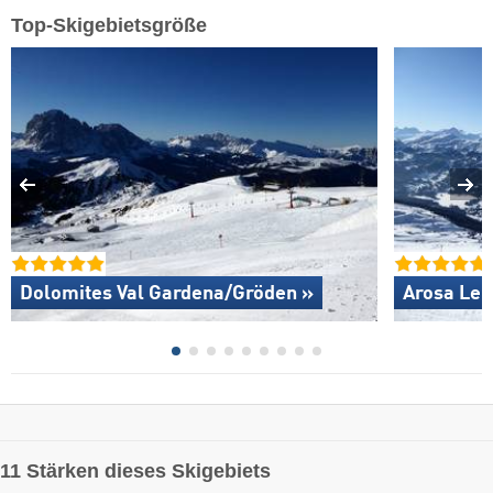
Top-Skigebietsgröße
Dolomites Val Gardena/​Gröden »
Arosa Len
11 Stärken dieses Skigebiets