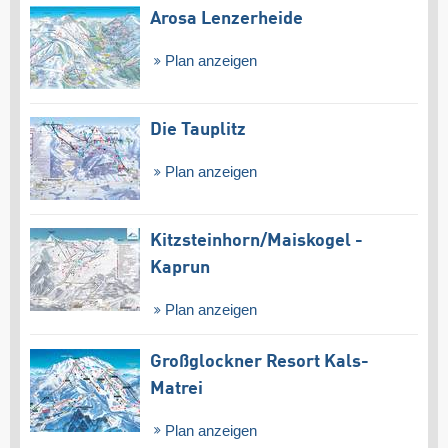
Arosa Lenzerheide
Plan anzeigen
Die Tauplitz
Plan anzeigen
Kitzsteinhorn/​Maiskogel -
Kaprun
Plan anzeigen
Großglockner Resort Kals-
Matrei
Plan anzeigen