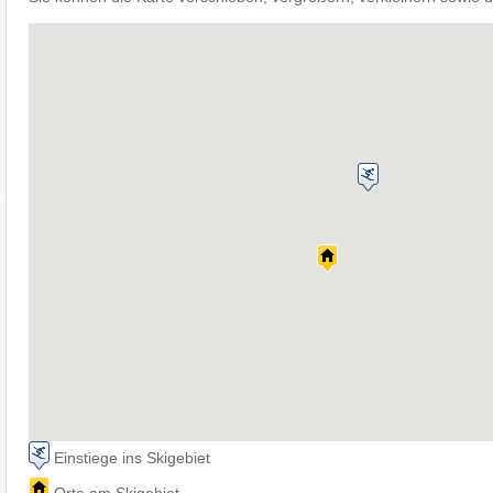
Einstiege ins Skigebiet
Orte am Skigebiet