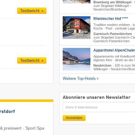
Bramberg am Wildkogel
·
zum Skigebiet Wildkogel –
Neukirchen/​Bramberg
Testbericht
Rheinischer Hof ****
Tradition modern erleben · b
Küche · Pool · zentrale Lage
Garmisch-Partenkirchen
·
zum Skigebiet Garmisch-Cla
Garmisch-Partenkirchen
Apparthotel AlpenChalet
Appartements mit Hotelkomfo
eigenes Kino · direkt an der
Testbericht
Neukirchen
·
100 m zum Sk
Wildkogel – Neukirchen/​Br
Weitere Top-Hotels
Abonniere unseren Newsletter
E-
rstdorf
Mail
Anmelden
 & preiswert · Sport Spa