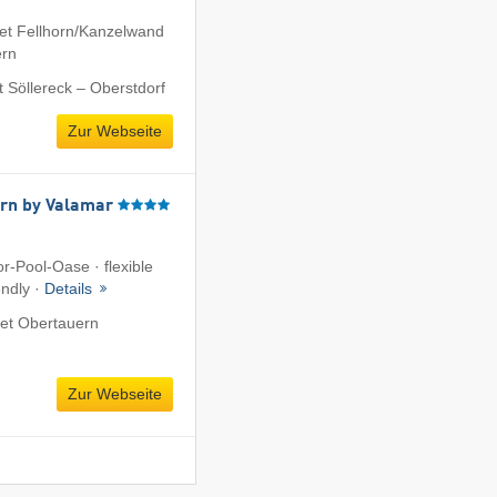
et Fellhorn/​Kanzelwand
ern
 Söllereck – Oberstdorf
Zur Webseite
rn by Valamar
r-Pool-Oase · flexible
endly ·
Details
et Obertauern
Zur Webseite