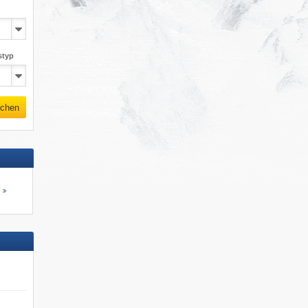
styp
chen
s