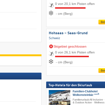
0 von 20,1 km Pisten offen
- cm (Berg)
Ber
Hohsaas – Saas-Grund
Schweiz
Skigebiet geschlossen
0 von 26,1 km Pisten offen
- cm (Berg)
Ber
Top-Hotels für den Skiurlaub
Familien-Clubhotel
S
Wolkensteinbär ***
Familienurlaub All Inclusive ·
& Outdoor Action · Wellness