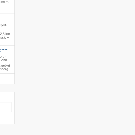
600 m
ayer.
2,5 km
ssic –
 ****
rt ·
 Bahn
igebiet
amberg