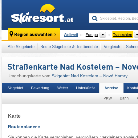
skiresort
Kontinente
Region auswählen
Weltweit
Europa
Tschechien
Dieses Skigebiet liegt auch in:
Tschechische
Alle Skigebiete
Beste Skigebiete & Testberichte
Vergleich
Schnee
Mitteleuropa
,
Europäische Union
Straßenkarte Nad Kostelem – No
Umgebungskarte vom
Skigebiet Nad Kostelem – Nové Hamry
Skigebiet
Bewertung
Wetter
Unterkünfte
Anreise
Konta
PKW
Bahn
Karte
Routenplaner »
Sie können die Karte verschieben, vergrößern, verkleinern sowie d