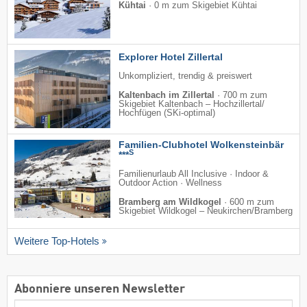
Kühtai
·
0 m zum Skigebiet Kühtai
Explorer Hotel Zillertal
Unkompliziert, trendig & preiswert
Kaltenbach im Zillertal
·
700 m zum
Skigebiet Kaltenbach – Hochzillertal/​
Hochfügen (SKi-optimal)
Familien-Clubhotel Wolkensteinbär
S
***
Familienurlaub All Inclusive · Indoor &
Outdoor Action · Wellness
Bramberg am Wildkogel
·
600 m zum
Skigebiet Wildkogel – Neukirchen/​Bramberg
Weitere Top-Hotels
Abonniere unseren Newsletter