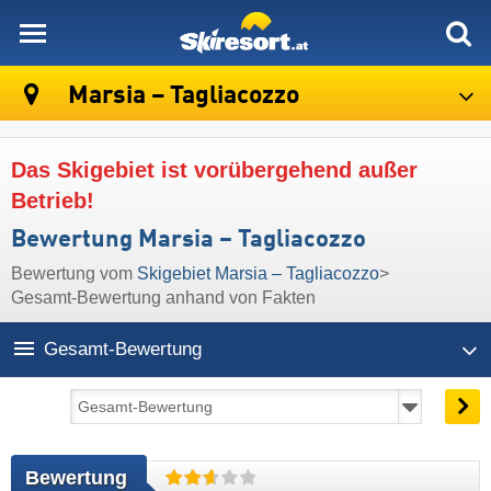
skiresort
Marsia – Tagliacozzo
Das Skigebiet ist vorübergehend außer
Betrieb!
Bewertung Marsia – Tagliacozzo
Bewertung vom
Skigebiet Marsia – Tagliacozzo
>
Gesamt-Bewertung anhand von Fakten
Gesamt-Bewertung
Bewertung 