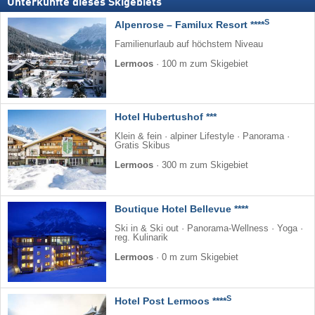
Unterkünfte dieses Skigebiets
S
Alpenrose – Familux Resort ****
Familienurlaub auf höchstem Niveau
Lermoos
·
100 m zum Skigebiet
Hotel Hubertushof ***
Klein & fein · alpiner Lifestyle · Panorama ·
Gratis Skibus
Lermoos
·
300 m zum Skigebiet
Boutique Hotel Bellevue ****
Ski in & Ski out · Panorama-Wellness · Yoga ·
reg. Kulinarik
Lermoos
·
0 m zum Skigebiet
S
Hotel Post Lermoos ****