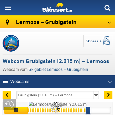
skiresort
Lermoos – Grubigstein
Skipass
Webcam Grubigstein (2.015 m) – Lermoos
Webcam vom
Skigebiet Lermoos – Grubigstein
Webcams
04:17 | heute, 9. Aug.
Live
Archiv