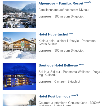
S
Alpenrose – Familux Resort ****
Familienurlaub auf höchstem Niveau
Lermoos
·
100 m zum Skigebiet
Hotel Hubertushof ***
Klein & fein · alpiner Lifestyle · Panorama ·
Gratis Skibus
Lermoos
·
300 m zum Skigebiet
Boutique Hotel Bellevue ****
Ski in & Ski out · Panorama-Wellness · Yoga ·
reg. Kulinarik
Lermoos
·
0 m zum Skigebiet
S
Hotel Post Lermoos ****
Gourmet & prämierte Genussküche · 3000m²