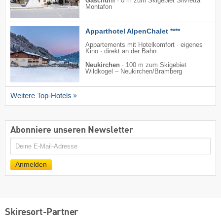
Gaschurn
·
0 m zum Skigebiet Silvretta
Montafon
Apparthotel AlpenChalet ****
Appartements mit Hotelkomfort · eigenes
Kino · direkt an der Bahn
Neukirchen
·
100 m zum Skigebiet
Wildkogel – Neukirchen/​Bramberg
Weitere Top-Hotels
Abonniere unseren Newsletter
E-
Mail
Anmelden
Skiresort-Partner