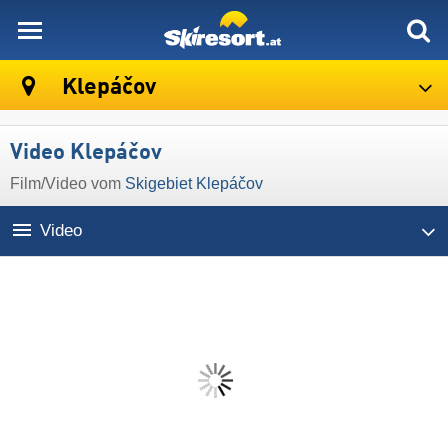
skiresort
Klepáčov
Video Klepáčov
Film/Video vom
Skigebiet Klepáčov
Video