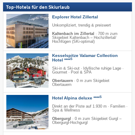
Top-Hotels für den Skiurlaub
Explorer Hotel Zillertal
Unkompliziert, trendig & preiswert
Kaltenbach im Zillertal
·
700 m zum
Skigebiet Kaltenbach – Hochzillertal/​
Hochfügen (SKi-optimal)
Kesselspitze Valamar Collection
S
Hotel ****
Ski-in & Ski-out · Idyllische ruhige Lage ·
Gourmet · Pool & SPA
Obertauern
·
0 m zum Skigebiet
Obertauern
S
Hotel Alpina deluxe ****
Direkt an der Piste auf 1.930 m · Familien ·
Spa & Wellness
Obergurgl
·
0 m zum Skigebiet Gurgl –
Obergurgl-Hochgurgl