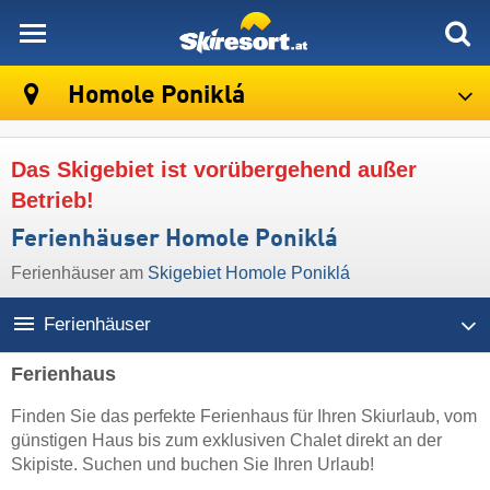
skiresort
Homole Poniklá
Das Skigebiet ist vorübergehend außer
Betrieb!
Ferienhäuser Homole Poniklá
Ferienhäuser am
Skigebiet Homole Poniklá
Ferienhäuser
Ferienhaus
Finden Sie das perfekte Ferienhaus für Ihren Skiurlaub, vom
günstigen Haus bis zum exklusiven Chalet direkt an der
Skipiste. Suchen und buchen Sie Ihren Urlaub!