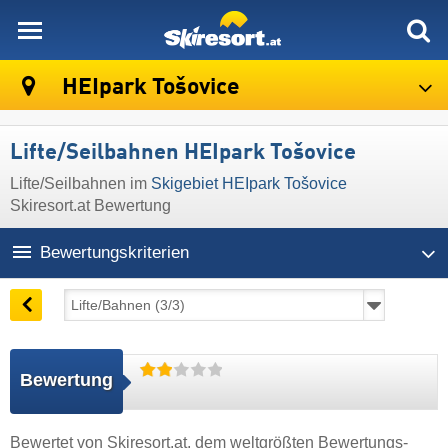
skiresort
HEIpark Tošovice
Lifte/Seilbahnen HEIpark Tošovice
Lifte/Seilbahnen im
Skigebiet HEIpark Tošovice
Skiresort.at Bewertung
Bewertungskriterien
Bewertung
Bewertet von
Skiresort.at
, dem weltgrößten Bewertungs-