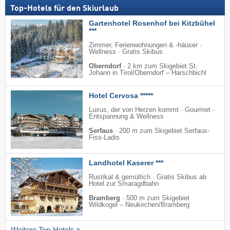
Top-Hotels für den Skiurlaub
Gartenhotel Rosenhof bei Kitzbühel
***
Zimmer, Ferienwohnungen & -häuser ·
Wellness · Gratis Skibus
Oberndorf
·
2 km zum Skigebiet St.
Johann in Tirol/​Oberndorf – Harschbichl
Hotel Cervosa *****
Luxus, der von Herzen kommt · Gourmet ·
Entspannung & Wellness
Serfaus
·
200 m zum Skigebiet Serfaus-
Fiss-Ladis
Landhotel Kaserer ***
Rustikal & gemütlich · Gratis Skibus ab
Hotel zur Smaragdbahn
Bramberg
·
500 m zum Skigebiet
Wildkogel – Neukirchen/​Bramberg
Weitere Top-Hotels