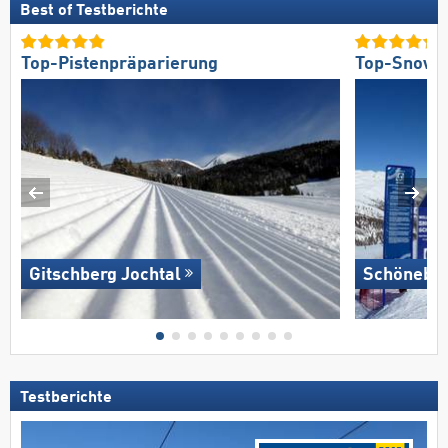
Best of Testberichte
Top-Pistenpräparierung
Top-Snowp
Gitschberg Jochtal
Schönebe
Testberichte