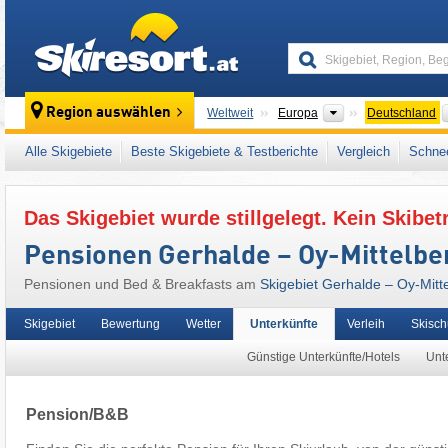
skiresort
Kontinente
Region auswählen
Weltweit
Europa
Deutschland
Dieses Skigebiet liegt auch in:
Allgäuer Alp
Alle Skigebiete
Beste Skigebiete & Testberichte
Vergleich
Schnee
Alpen
,
Westeuropa
,
Mitteleuropa
,
Europäis
Das Skigebiet wurde stillgelegt. Kein Skibet
Pensionen Gerhalde – Oy-Mittelbe
Pensionen und Bed & Breakfasts am
Skigebiet Gerhalde – Oy-Mitt
Skigebiet
Bewertung
Wetter
Unterkünfte
Verleih
Skisch
Günstige Unterkünfte/Hotels
Unte
Pension/B&B