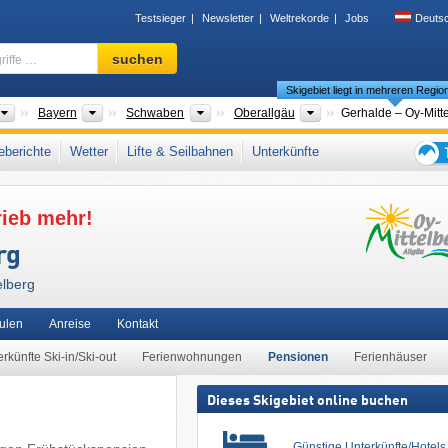
Testsieger
Newsletter
Weltrekorde
Jobs
Deuts
Skigebiet,
suchen
Region,
Skigebiet liegt in mehreren Regio
Begriffe
…
Länder
Bundesländer
Bezirke
Landkreise
Bayern
Schwaben
Oberallgäu
Gerhalde – Oy-Mitt
en
,
Allgäu
,
Deutsche Alpen
,
Südbayern
,
Nördliche Ostalpen
,
Süddeutschland
,
Ost
berichte
Wetter
Lifte & Seilbahnen
Unterkünfte
che Union
Tipps
für
rieb mehr!
den
Skiur
rg
elberg
ulen
Anreise
Kontakt
rkünfte Ski-in/Ski-out
Ferienwohnungen
Pensionen
Ferienhäuser
Dieses Skigebiet online buchen
Günstige Unterkünfte/Hotel