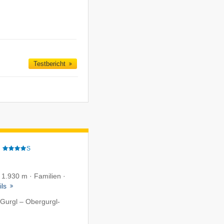
Testbericht
e
S
f 1.930 m · Familien ·
ils
Gurgl – Obergurgl-