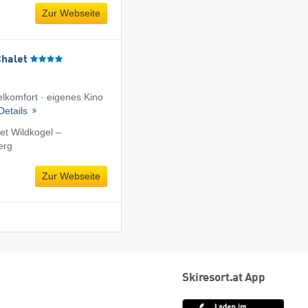
Zur Webseite
Chalet
lkomfort · eigenes Kino
Details
et Wildkogel –
erg
Zur Webseite
Skiresort.at App
App