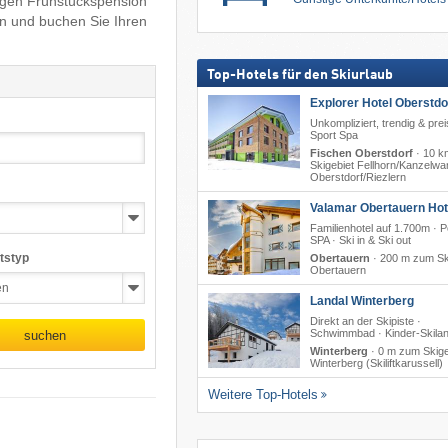
tigen Frühstückspension
en und buchen Sie Ihren
Top-Hotels für den Skiurlaub
Explorer Hotel Oberstdo
Unkompliziert, trendig & prei
Sport Spa
Fischen Oberstdorf
·
10 k
Skigebiet Fellhorn/​Kanzelwa
Oberstdorf/​Riezlern
Valamar Obertauern Hote
Familienhotel auf 1.700m · P
SPA · Ski in & Ski out
tstyp
Obertauern
·
200 m zum Sk
Obertauern
Landal Winterberg
Direkt an der Skipiste ·
Schwimmbad · Kinder-Skila
suchen
Winterberg
·
0 m zum Skige
Winterberg (Skiliftkarussell)
Weitere Top-Hotels