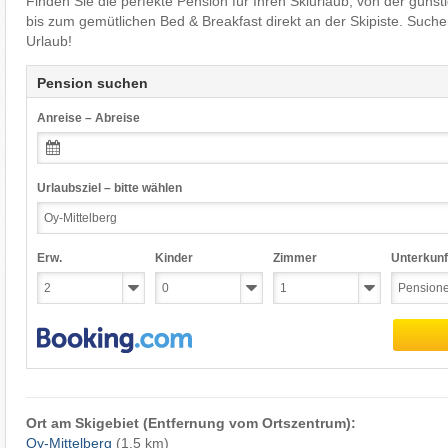
Finden Sie die perfekte Pension für Ihren Skiurlaub, von der güns
bis zum gemütlichen Bed & Breakfast direkt an der Skipiste. Such
Urlaub!
Pension suchen
Anreise – Abreise
Urlaubsziel – bitte wählen
Erw.
Kinder
Zimmer
Unterkunf
Ort am Skigebiet (Entfernung vom Ortszentrum):
Oy-Mittelberg
(1,5 km)