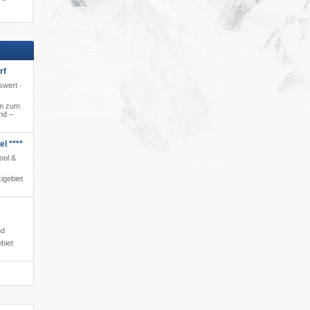
rf
swert ·
m zum
nd –
l ****
ool &
igebiet
nd
biet