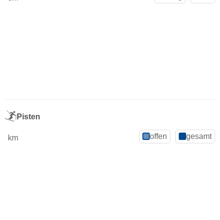
Pisten
offen
gesamt
km