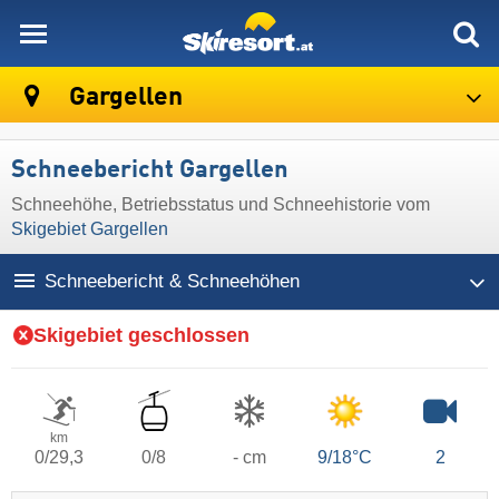
skiresort
Gargellen
Schneebericht Gargellen
Schneehöhe, Betriebsstatus und Schneehistorie vom
Skigebiet Gargellen
Schneebericht & Schneehöhen
Skigebiet geschlossen
km
0/29,3
0/8
- cm
9/18°C
2