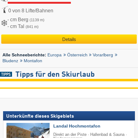
0 von 8 Lifte/Bahnen
- cm Berg
(1139 m)
- cm Tal
(841 m)
Details
Europa
Österreich
Vorarlberg
Alle Schneeberichte:
Bludenz
Montafon
Tipps für den Skiurlaub
Unterkünfte dieses Skigebiets
Landal Hochmontafon
Direkt an der Piste · Hallenbad & Sauna ·