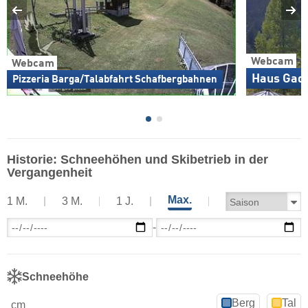
Webcam
Webcam
Haus Gad
Pizzeria Barga/Talabfahrt Schafbergbahnen
Historie: Schneehöhen und Skibetrieb in der
Vergangenheit
Max.
1 M.
3 M.
1 J.
-
Schneehöhe
Berg
Tal
cm