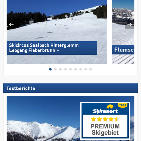
Skicircus Saalbach Hinterglemm
Flumserb
Leogang Fieberbrunn
Testberichte