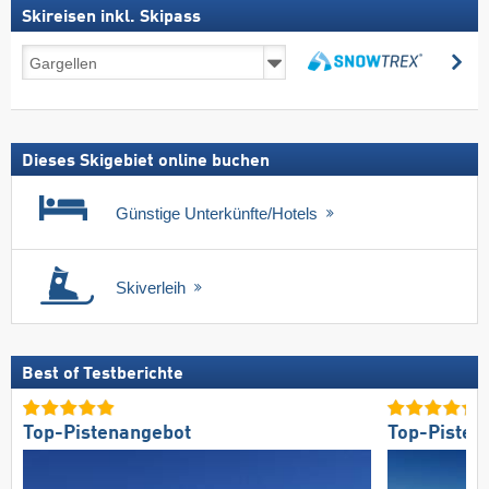
Skireisen inkl. Skipass
Skireisen
su
inkl.
suchen
Skipass
Dieses Skigebiet online buchen
Günstige Unterkünfte/Hotels
Skiverleih
Best of Testberichte
Top-Pistenangebot
Top-Pisten