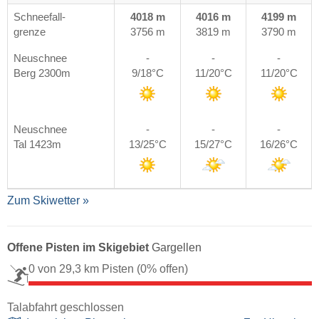
Schneefall-
4018 m
4016 m
4199 m
grenze
3756 m
3819 m
3790 m
Neuschnee
-
-
-
Berg 2300m
9/18°C
11/20°C
11/20°C
Neuschnee
-
-
-
Tal 1423m
13/25°C
15/27°C
16/26°C
Zum Skiwetter »
Offene Pisten im Skigebiet
Gargellen
0 von 29,3 km Pisten
(0% offen)
Talabfahrt geschlossen