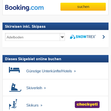
suchen
Skireisen inkl. Skipass
Skireisen
su
inkl.
suchen
Skipass
Dieses Skigebiet online buchen
Günstige Unterkünfte/Hotels
Skiverleih
Skikurs