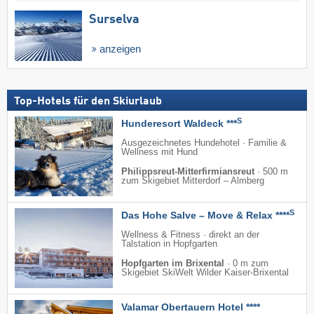
Surselva
anzeigen
Top-Hotels für den Skiurlaub
S
Hunderesort Waldeck ***
Ausgezeichnetes Hundehotel · Familie &
Wellness mit Hund
Philippsreut-Mitterfirmiansreut
·
500 m
zum Skigebiet Mitterdorf – Almberg
S
Das Hohe Salve – Move & Relax ****
Wellness & Fitness · direkt an der
Talstation in Hopfgarten
Hopfgarten im Brixental
·
0 m zum
Skigebiet SkiWelt Wilder Kaiser-Brixental
Valamar Obertauern Hotel ****