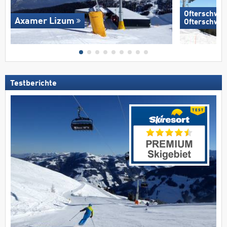
Ofterschwan
Axamer Lizum
Ofterschwa
Testberichte