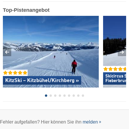
Top-Pistenangebot
Skicircus S
KitzSki – Kitzbühel/​Kirchberg »
Fieberbrun
Fehler aufgefallen? Hier können Sie ihn
melden