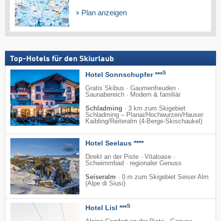
Plan anzeigen
Top-Hotels für den Skiurlaub
S
Hotel Sonnschupfer ***
Gratis Skibus · Gaumenfreuden ·
Saunabereich · Modern & familiär
Schladming
·
3 km zum Skigebiet
Schladming – Planai/​Hochwurzen/​Hauser
Kaibling/​Reiteralm (4-Berge-Skischaukel)
Hotel Seelaus ****
Direkt an der Piste · Vitaloase ·
Schwimmbad · regionaler Genuss
Seiseralm
·
0 m zum Skigebiet Seiser Alm
(Alpe di Siusi)
S
Hotel Lisl ***