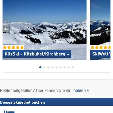
KitzSki – Kitzbühel/​Kirchberg »
SkiWelt W
Fehler aufgefallen? Hier können Sie ihn
melden
Dieses Skigebiet buchen