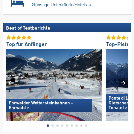
Günstige Unterkünfte/Hotels
Best of Testberichte
Top für Anfänger
Top-Pisten
Ponte di Leg
Ehrwalder Wettersteinbahnen –
Gletscher/​
Ehrwald
Tonale)