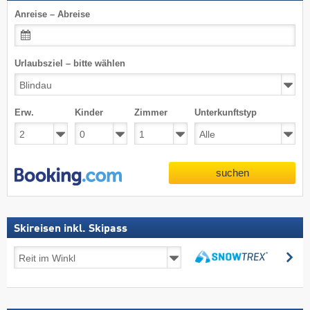
Anreise – Abreise
Urlaubsziel – bitte wählen
Erw.
Kinder
Zimmer
Unterkunftstyp
suchen
Skireisen inkl. Skipass
Skireisen
su
inkl.
suchen
Skipass