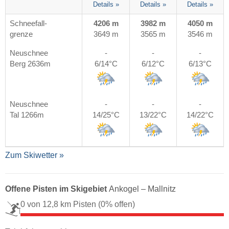
Details »
Details »
Details »
Schneefall-
4206 m
3982 m
4050 m
grenze
3649 m
3565 m
3546 m
Neuschnee
-
-
-
Berg 2636m
6/14°C
6/12°C
6/13°C
Neuschnee
-
-
-
Tal 1266m
14/25°C
13/22°C
14/22°C
Zum Skiwetter »
Offene Pisten im Skigebiet
Ankogel – Mallnitz
0 von 12,8 km Pisten
(0% offen)