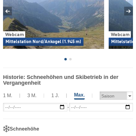
Webcam
Webcam
Mittelstation Nord/Ankogel (1.945 m)
Mittelstatio
Historie: Schneehöhen und Skibetrieb in der
Vergangenheit
Max.
1 M.
3 M.
1 J.
-
Schneehöhe