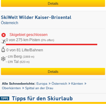
Details
SkiWelt Wilder Kaiser-Brixental
Österreich
Skigebiet geschlossen
0 von 275 km Pisten
(0% offen)
0 von 81 Lifte/Bahnen
- cm Berg
(1869 m)
- cm Tal
(620 m)
Details
Europa
Österreich
Kärnten
Alle Schneeberichte:
Oberkärnten
Spittal an der Drau
Tipps für den Skiurlaub