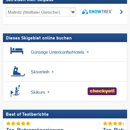
Skireisen
su
inkl.
suchen
Skipass
Dieses Skigebiet online buchen
Günstige Unterkünfte/Hotels
Skiverleih
Skikurs
Best of Testberichte