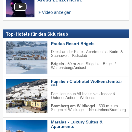
Arosa Lenzerheide
Video anzeigen
Top-Hotels für den Skiurlaub
Pradas Resort Brigels
Direkt an der Piste · Apartments · Bade- &
Saunawelt · Kidsclub
Brigels
·
50 m zum Skigebiet Brigels/​
Waltensburg/​Andiast
Familien-Clubhotel Wolkensteinbär
S
***
Familienurlaub All Inclusive · Indoor &
Outdoor Action · Wellness
Bramberg am Wildkogel
·
600 m zum
Skigebiet Wildkogel – Neukirchen/​Bramberg
Maraias - Luxury Suites &
Apartments