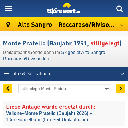
skiresort
Alto Sangro – Roccaraso/​Rivisondoli
Monte Pratello (Baujahr 1991,
stillgelegt
)
Umlaufbahn/Gondelbahn im
Skigebiet Alto Sangro –
Roccaraso/​Rivisondoli
Lifte & Seilbahnen
Diese Anlage wurde ersetzt durch:
Vallone–Monte Pratello (Baujahr 2026) »
10er Gondelbahn (Ein-Seil-Umlaufbahn)