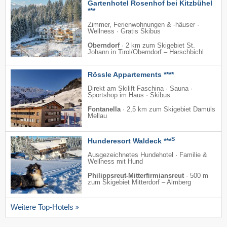
Gartenhotel Rosenhof bei Kitzbühel
***
Zimmer, Ferienwohnungen & -häuser ·
Wellness · Gratis Skibus
Oberndorf
·
2 km zum Skigebiet St.
Johann in Tirol/​Oberndorf – Harschbichl
Rössle Appartements ****
Direkt am Skilift Faschina · Sauna ·
Sportshop im Haus · Skibus
Fontanella
·
2,5 km zum Skigebiet Damüls
Mellau
S
Hunderesort Waldeck ***
Ausgezeichnetes Hundehotel · Familie &
Wellness mit Hund
Philippsreut-Mitterfirmiansreut
·
500 m
zum Skigebiet Mitterdorf – Almberg
Weitere Top-Hotels