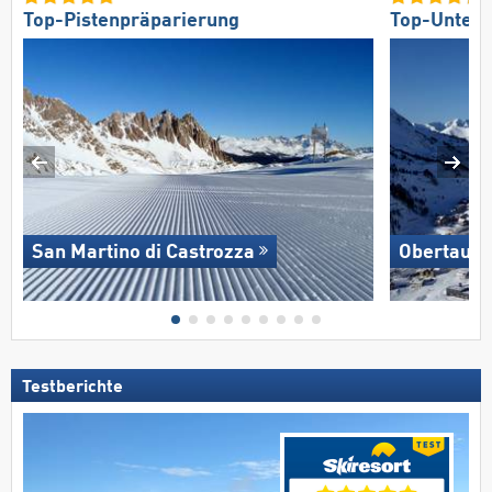
Top-Pistenpräparierung
Top-Unterk
San Martino di Castrozza
Obertauer
Testberichte