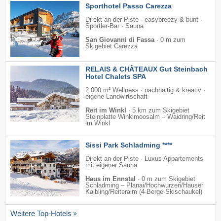
Sporthotel Passo Carezza
Direkt an der Piste · easybreezy & bunt ·
Sportler-Bar · Sauna
San Giovanni di Fassa
·
0 m zum
Skigebiet Carezza
RELAIS & CHÂTEAUX Gut Steinbach
Hotel Chalets SPA
2.000 m² Wellness · nachhaltig & kreativ ·
eigene Landwirtschaft
Reit im Winkl
·
5 km zum Skigebiet
Steinplatte Winklmoosalm – Waidring/​Reit
im Winkl
Sissi Park Schladming ****
Direkt an der Piste · Luxus Appartements
mit eigener Sauna
Haus im Ennstal
·
0 m zum Skigebiet
Schladming – Planai/​Hochwurzen/​Hauser
Kaibling/​Reiteralm (4-Berge-Skischaukel)
Weitere Top-Hotels