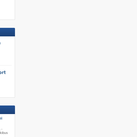
n
ort
ei
 -
Skibus