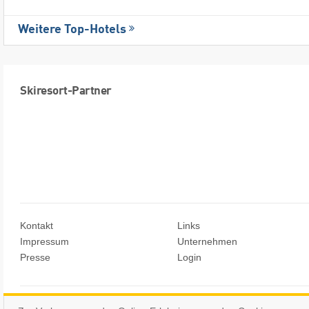
Weitere Top-Hotels
Skiresort-Partner
Kontakt
Links
Impressum
Unternehmen
Presse
Login
© Skiresort Service International GmbH. Alle Rechte vorbehalten.