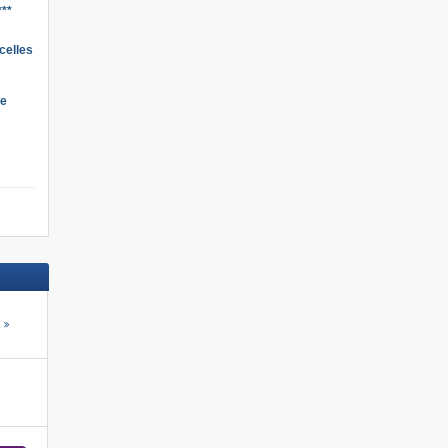
**
celles
de
s