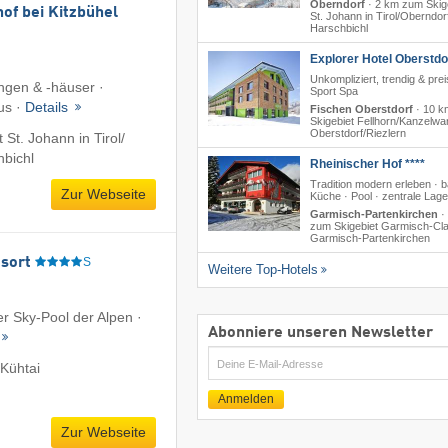
Oberndorf
·
2 km zum Skig
of bei Kitzbühel
St. Johann in Tirol/​Oberndor
Harschbichl
Explorer Hotel Oberstdo
Unkompliziert, trendig & prei
gen & -häuser ·
Sport Spa
us ·
Details
Fischen Oberstdorf
·
10 k
Skigebiet Fellhorn/​Kanzelwa
Oberstdorf/​Riezlern
St. Johann in Tirol/​
hbichl
Rheinischer Hof ****
Tradition modern erleben · b
Zur Webseite
Küche · Pool · zentrale Lage
Garmisch-Partenkirchen
·
zum Skigebiet Garmisch-Cla
Garmisch-Partenkirchen
sort
S
Weitere Top-Hotels
er Sky-Pool der Alpen ·
Abonniere unseren Newsletter
E-
Kühtai
Mail
Anmelden
Zur Webseite