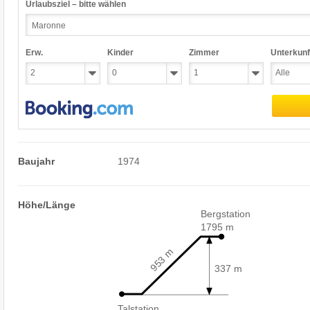
Urlaubsziel – bitte wählen
Erw.
Kinder
Zimmer
Unterkunf
Baujahr
1974
Höhe/Länge
Bergstation
1795 m
953 m
337 m
Talstation