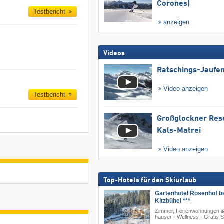
Corones)
Testbericht
anzeigen
Videos
Ratschings-Jaufe
Video anzeigen
Testbericht
Großglockner Res
Kals-Matrei
Video anzeigen
Top-Hotels für den Skiurlaub
Gartenhotel Rosenhof b
Kitzbühel ***
Zimmer, Ferienwohnungen &
häuser · Wellness · Gratis 