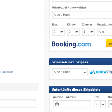
Urlaubsziel – bitte wählen
Erw.
Kinder
Zimmer
Unterkunft
su
Skireisen inkl. Skipass
Skireisen
Grenoble
inkl.
Skipass
suchen
Unterkünfte dieses Skigebiets
Anreise – Abreise
Erw.
Ki