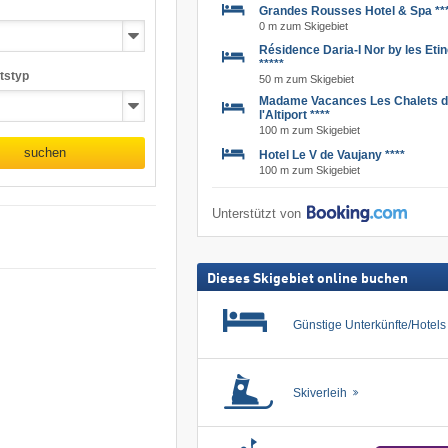
Grandes Rousses Hotel & Spa ***
0 m zum Skigebiet
Résidence Daria-I Nor by les Etin
*****
tstyp
50 m zum Skigebiet
Madame Vacances Les Chalets 
l'Altiport ****
100 m zum Skigebiet
suchen
Hotel Le V de Vaujany ****
100 m zum Skigebiet
Unterstützt von
Dieses Skigebiet online buchen
Günstige Unterkünfte/Hotel
Skiverleih