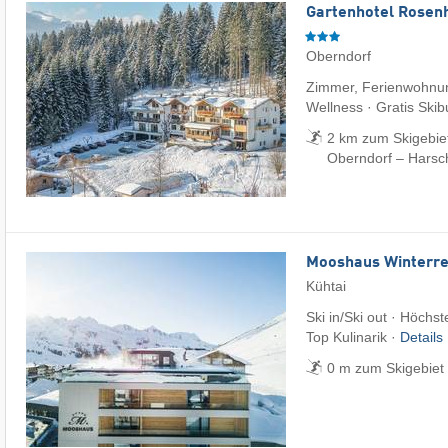
Gartenhotel Rosenh
Oberndorf
Zimmer, Ferienwohnun
Wellness · Gratis Skib
2 km zum Skigebiet 
Oberndorf – Harsc
Mooshaus Winterre
Kühtai
Ski in/Ski out · Höchst
Top Kulinarik ·
Details
0 m zum Skigebiet 