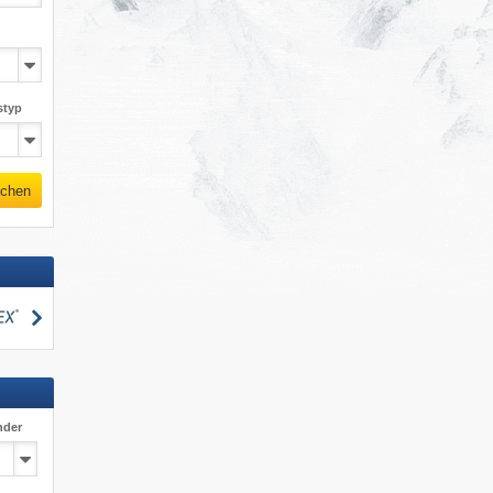
styp
chen
suchen
nder