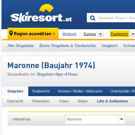
skiresort
Kontinente
Region auswählen
Weltweit
Europa
Frankreich
Dieses Skigebiet liegt auch in:
Vallée de la
Alle Skigebiete
Beste Skigebiete & Testberichte
Vergleich
Schnee
Südfrankreich
,
Französische Alpen
,
Westal
Maronne (Baujahr 1974)
Sesselbahn im
Skigebiet Alpe d'Huez
Skigebiet
Testbericht
Schnee / Wetter / Webcams
Unterkünfte / 
Übersicht
Pistenplan
Video
Bilder
Lifte & Seilbahnen
Montfrais