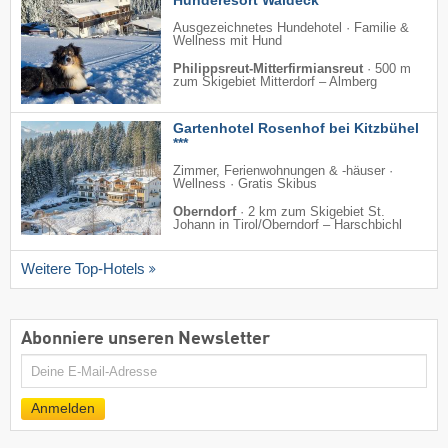
Hunderesort Waldeck ***
Ausgezeichnetes Hundehotel · Familie &
Wellness mit Hund
Philippsreut-Mitterfirmiansreut
·
500 m
zum Skigebiet Mitterdorf – Almberg
Gartenhotel Rosenhof bei Kitzbühel
***
Zimmer, Ferienwohnungen & -häuser ·
Wellness · Gratis Skibus
Oberndorf
·
2 km zum Skigebiet St.
Johann in Tirol/​Oberndorf – Harschbichl
Weitere Top-Hotels
Abonniere unseren Newsletter
E-
Mail
Anmelden