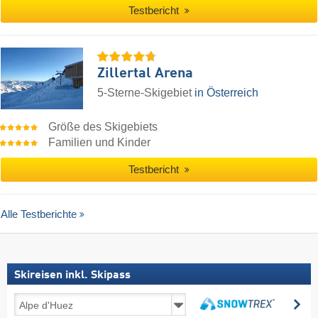
Testbericht
Zillertal Arena
5-Sterne-Skigebiet
in Österreich
Größe des Skigebiets
Familien und Kinder
Testbericht
Alle Testberichte
Skireisen inkl. Skipass
Skireisen
su
inkl.