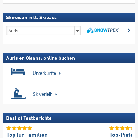
Skireisen inkl. Skipass
Skireisen
su
inkl.
suchen
Skipass
Auris en Oisans: online buchen
Unterkünfte
Skiverleih
Best of Testberichte
Top für Familien
Top-Pisten