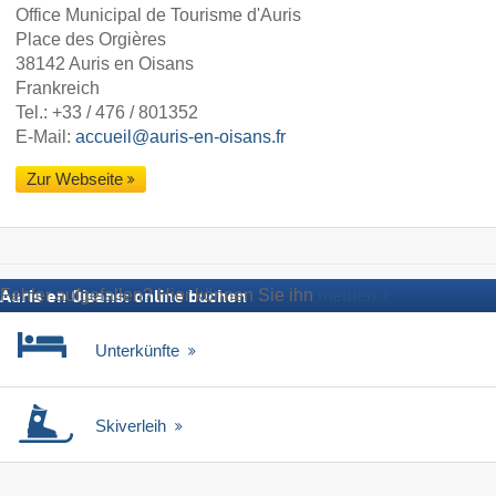
Office Municipal de Tourisme d'Auris
Place des Orgières
38142 Auris en Oisans
Frankreich
Tel.:
+33 / 476 / 801352
E-Mail:
accueil@auris-en-oisans.fr
Zur Webseite
Fehler aufgefallen? Hier können Sie ihn
melden
Auris en Oisans: online buchen
Unterkünfte
Skiverleih