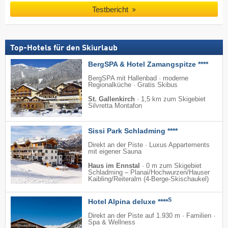
Testbericht
Top-Hotels für den Skiurlaub
BergSPA & Hotel Zamangspitze ****
BergSPA mit Hallenbad · moderne
Regionalküche · Gratis Skibus
St. Gallenkirch
·
1,5 km zum Skigebiet
Silvretta Montafon
Sissi Park Schladming ****
Direkt an der Piste · Luxus Appartements
mit eigener Sauna
Haus im Ennstal
·
0 m zum Skigebiet
Schladming – Planai/​Hochwurzen/​Hauser
Kaibling/​Reiteralm (4-Berge-Skischaukel)
S
Hotel Alpina deluxe ****
Direkt an der Piste auf 1.930 m · Familien ·
Spa & Wellness