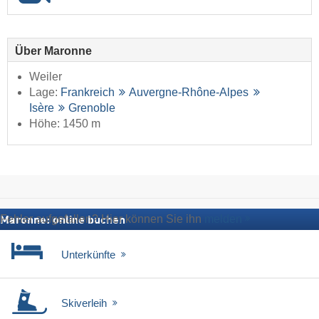
Über Maronne
Weiler
Lage:
Frankreich
Auvergne-Rhône-Alpes
Isère
Grenoble
Höhe: 1450 m
Fehler aufgefallen? Hier können Sie ihn
melden
Maronne: online buchen
Unterkünfte
Skiverleih