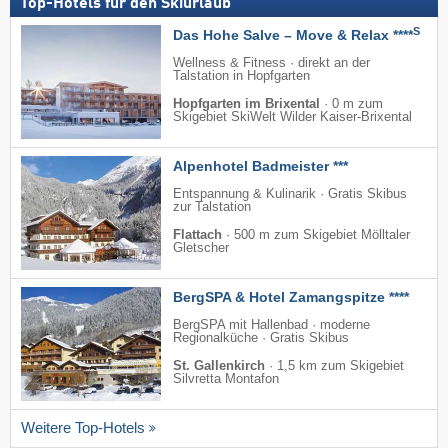
Top-Hotels für den Skiurlaub
S
Das Hohe Salve – Move & Relax ****
Wellness & Fitness · direkt an der
Talstation in Hopfgarten
Hopfgarten im Brixental
·
0 m zum
Skigebiet SkiWelt Wilder Kaiser-Brixental
Alpenhotel Badmeister ***
Entspannung & Kulinarik · Gratis Skibus
zur Talstation
Flattach
·
500 m zum Skigebiet Mölltaler
Gletscher
BergSPA & Hotel Zamangspitze ****
BergSPA mit Hallenbad · moderne
Regionalküche · Gratis Skibus
St. Gallenkirch
·
1,5 km zum Skigebiet
Silvretta Montafon
Weitere Top-Hotels