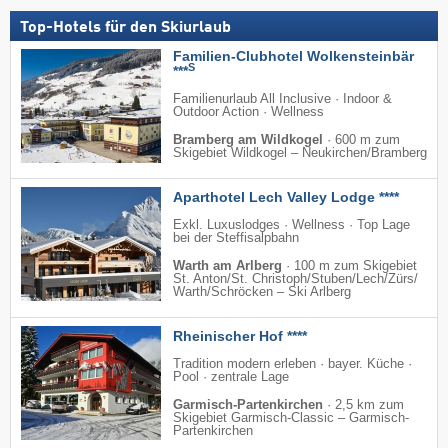
Top-Hotels für den Skiurlaub
Familien-Clubhotel Wolkensteinbär
S
***
Familienurlaub All Inclusive · Indoor &
Outdoor Action · Wellness
Bramberg am Wildkogel
·
600 m zum
Skigebiet Wildkogel – Neukirchen/​Bramberg
Aparthotel Lech Valley Lodge ****
Exkl. Luxuslodges · Wellness · Top Lage
bei der Steffisalpbahn
Warth am Arlberg
·
100 m zum Skigebiet
St. Anton/​St. Christoph/​Stuben/​Lech/​Zürs/​
Warth/​Schröcken – Ski Arlberg
Rheinischer Hof ****
Tradition modern erleben · bayer. Küche ·
Pool · zentrale Lage
Garmisch-Partenkirchen
·
2,5 km zum
Skigebiet Garmisch-Classic – Garmisch-
Partenkirchen