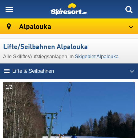
skiresort
Alpalouka
Lifte/Seilbahnen Alpalouka
Alle Skilifte/Aufstiegsanlagen im
Skigebiet Alpalouka
Lifte & Seilbahnen
1/2