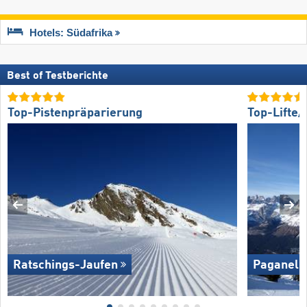
Hotels: Südafrika
Best of Testberichte
Top-Pistenpräparierung
Top-Lifte
Ratschings-Jaufen
Paganella