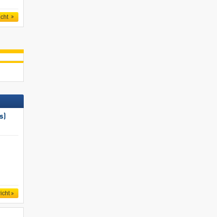
icht
s)
icht