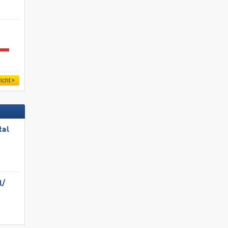
icht
tal
/​