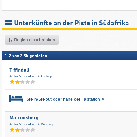
Unterkünfte an der Piste in Südafrika
Region einschränken
1
-
2
von
2
Skigebieten
Tiffindell
Afrika
Südafrika
Ostkap
Ski-in/Ski-out oder nahe der Talstation
Matroosberg
Afrika
Südafrika
Westkap