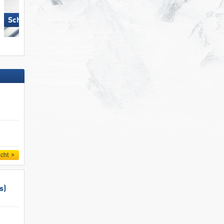
Schöneben-Haideralm
Spieljoch – Fügen
icht
s)