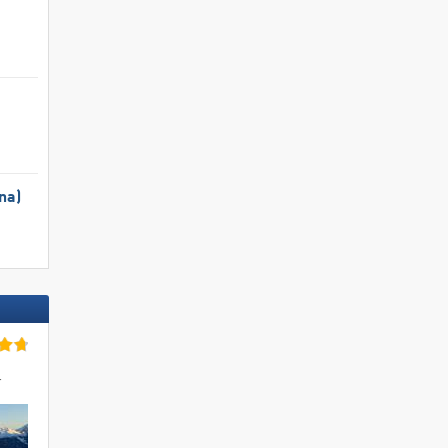
na)
r