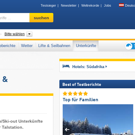
Testsieger
Newsletter
Weltrekorde
Jobs
Deuts
Skigebiet,
suchen
Region,
Begriffe
…
änder
Provinzen, Gebirgszüge
Bitte wählen
berichte
Wetter
Lifte & Seilbahnen
Unterkünfte
Tipps
für
den
Hotels: Südafrika
Skiur
s &
Best of Testberichte
Top für Familien
n/Ski-out Unterkünfte
 Talstation.