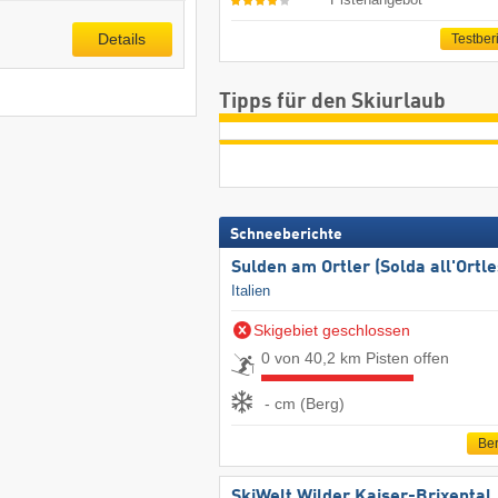
Details
Testber
Tipps für den Skiurlaub
Schneeberichte
Sulden am Ortler (Solda all'Ortle
Italien
Skigebiet geschlossen
0 von 40,2 km Pisten offen
- cm (Berg)
Ber
SkiWelt Wilder Kaiser-Brixental