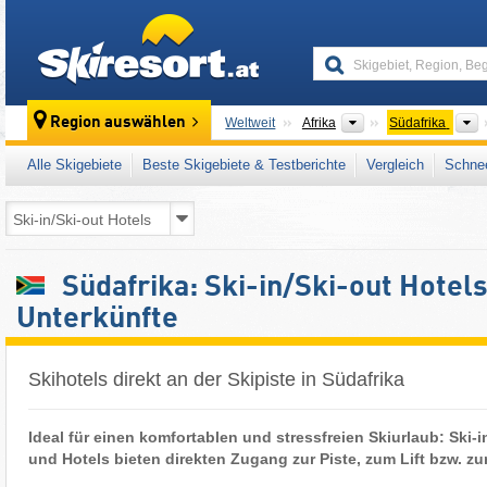
skiresort
Kontinente
L
Region auswählen
Weltweit
Afrika
Südafrika
Alle Skigebiete
Beste Skigebiete & Testberichte
Vergleich
Schnee
Südafrika: Ski-in/Ski-out Hotel
Unterkünfte
Skihotels direkt an der Skipiste in Südafrika
Ideal für einen komfortablen und stressfreien Skiurlaub: Ski-i
und Hotels bieten direkten Zugang zur Piste, zum Lift bzw. zur