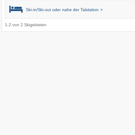
Ski-in/Ski-out oder nahe der Talstation
1
-
2
von
2
Skigebieten