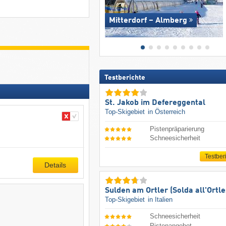
Mitterdorf – Almberg
Testberichte
St. Jakob im Defereggental
Top-Skigebiet
in Österreich
Pistenpräparierung
Schneesicherheit
Testber
Details
Sulden am Ortler (Solda all'Ortle
Top-Skigebiet
in Italien
Schneesicherheit
Pistenangebot