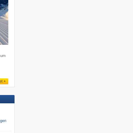
s um
et
igen