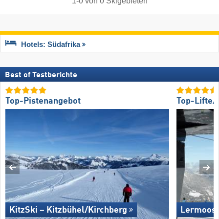
1
-
0
von
0
Skigebieten
Hotels: Südafrika
Best of Testberichte
Top-Pistenangebot
Top-Lifte
KitzSki – Kitzbühel/​Kirchberg
Lermoos 