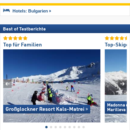
Hotels: Bulgarien
Best of Testberichte
Top für Familien
Top-Skige
Madonna di 
Großglockner Resort Kals-Matrei
Marilleva