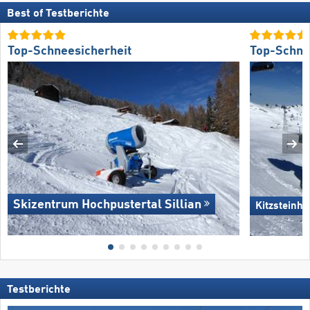
Best of Testberichte
Top-Schneesicherheit
Top-Schne
Skizentrum Hochpustertal Sillian
Kitzsteinho
Testberichte