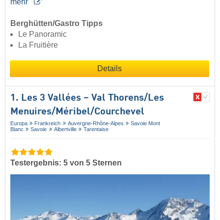
mehr
Berghütten/Gastro Tipps
Le Panoramic
La Fruitière
Details
1. Les 3 Vallées – Val Thorens/​Les
Menuires/​Méribel/​Courchevel
Europa
Frankreich
Auvergne-Rhône-Alpes
Savoie Mont
Blanc
Savoie
Albertville
Tarentaise
Testergebnis: 5 von 5 Sternen