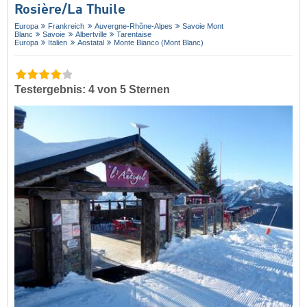
Rosière/​La Thuile
Europa
Frankreich
Auvergne-Rhône-Alpes
Savoie Mont
Blanc
Savoie
Albertville
Tarentaise
Europa
Italien
Aostatal
Monte Bianco (Mont Blanc)
Testergebnis: 4 von 5 Sternen