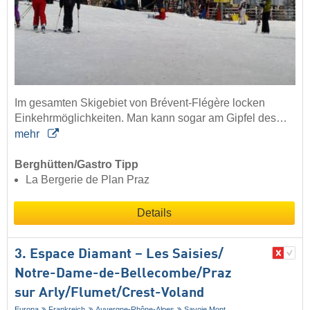
Im gesamten Skigebiet von Brévent-Flégère locken
Einkehrmöglichkeiten. Man kann sogar am Gipfel des…
mehr
Berghütten/Gastro Tipp
La Bergerie de Plan Praz
Details
3. Espace Diamant – Les Saisies/​
Notre-Dame-de-Bellecombe/​Praz
sur Arly/​Flumet/​Crest-Voland
Europa
Frankreich
Auvergne-Rhône-Alpes
Savoie Mont