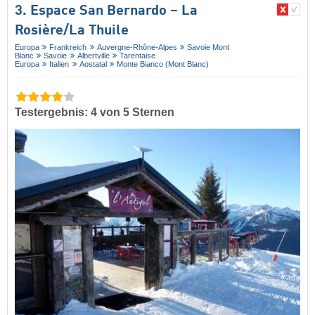
3. Espace San Bernardo – La
Rosière/​La Thuile
Europa
Frankreich
Auvergne-Rhône-Alpes
Savoie Mont
Blanc
Savoie
Albertville
Tarentaise
Europa
Italien
Aostatal
Monte Bianco (Mont Blanc)
Testergebnis: 4 von 5 Sternen