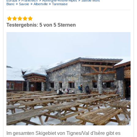
Europa
Frankreich
Auvergne-Rhône-Alpes
Savoie Mont
Blanc
Savoie
Albertville
Tarentaise
Testergebnis: 5 von 5 Sternen
Im gesamten Skigebiet von Tignes/Val d'Isère gibt es