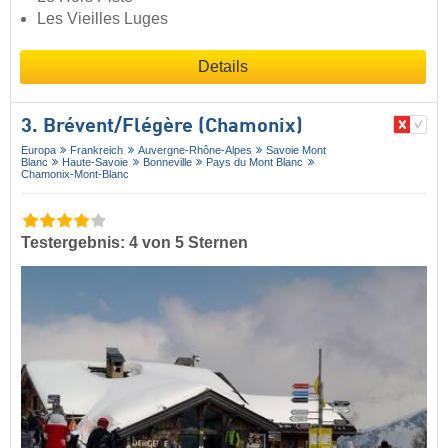
Les Vieilles Luges
Details
3. Brévent/​Flégère (Chamonix)
Europa
Frankreich
Auvergne-Rhône-Alpes
Savoie Mont
Blanc
Haute-Savoie
Bonneville
Pays du Mont Blanc
Chamonix-Mont-Blanc
Testergebnis: 4 von 5 Sternen