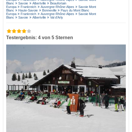
Blanc
Savoie
Albertville
Beaufortain
Europa
Frankreich
Auvergne-Rhône-Alpes
Savoie Mont
Blanc
Haute-Savoie
Bonneville
Pays du Mont Blanc
Europa
Frankreich
Auvergne-Rhône-Alpes
Savoie Mont
Blanc
Savoie
Albertville
Val d'Arly
Testergebnis: 4 von 5 Sternen