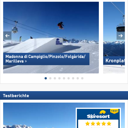
Madonna di Campiglio/​Pinzolo/​Folgàrida/​
Kronplat
Marilleva
Testberichte