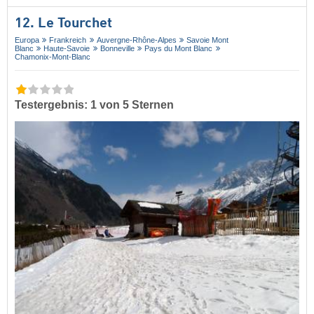
12. Le Tourchet
Europa
Frankreich
Auvergne-Rhône-Alpes
Savoie Mont
Blanc
Haute-Savoie
Bonneville
Pays du Mont Blanc
Chamonix-Mont-Blanc
Testergebnis: 1 von 5 Sternen