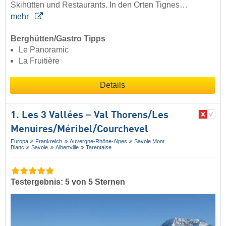
Skihütten und Restaurants. In den Orten Tignes…
mehr
Berghütten/Gastro Tipps
Le Panoramic
La Fruitière
Details
1. Les 3 Vallées – Val Thorens/​Les
Menuires/​Méribel/​Courchevel
Europa
Frankreich
Auvergne-Rhône-Alpes
Savoie Mont
Blanc
Savoie
Albertville
Tarentaise
Testergebnis: 5 von 5 Sternen