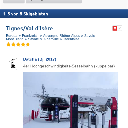
1
-
5
von
5
Skigebieten
Tignes/​Val d'Isère
Europa
Frankreich
Auvergne-Rhône-Alpes
Savoie
Mont Blanc
Savoie
Albertville
Tarentaise
Datcha (Bj. 2017)
4er Hochgeschwindigkeits-Sesselbahn (kuppelbar)