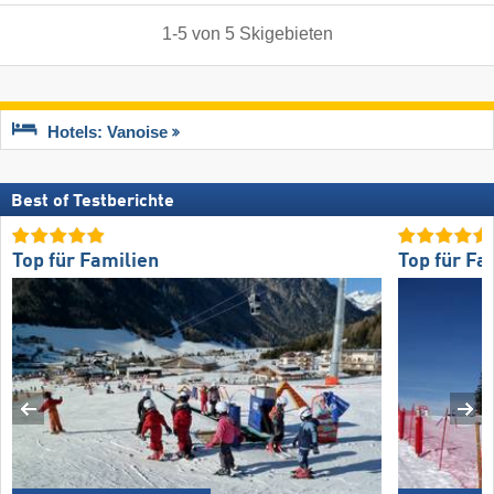
1
-
5
von
5
Skigebieten
Hotels: Vanoise
Best of Testberichte
Top für Familien
Top für Fa