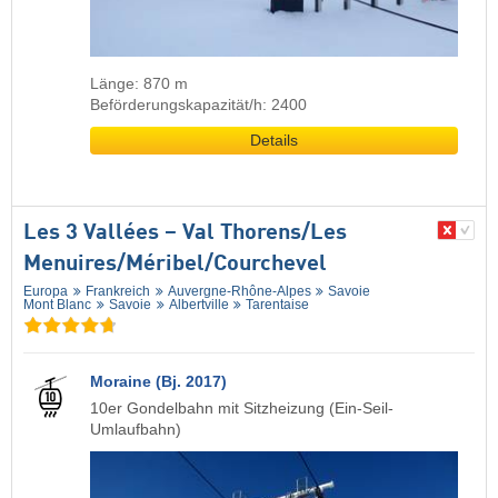
Länge: 870 m
Beförderungskapazität/h: 2400
Details
Les 3 Vallées – Val Thorens/​Les
Menuires/​Méribel/​Courchevel
Europa
Frankreich
Auvergne-Rhône-Alpes
Savoie
Mont Blanc
Savoie
Albertville
Tarentaise
Moraine (Bj. 2017)
10er Gondelbahn mit Sitzheizung (Ein-Seil-
Umlaufbahn)