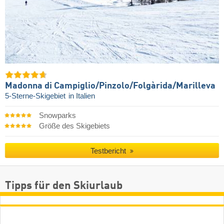
Madonna di Campiglio/​Pinzolo/​Folgàrida/​Marilleva
5-Sterne-Skigebiet
in Italien
Snowparks
Größe des Skigebiets
Testbericht
Tipps für den Skiurlaub