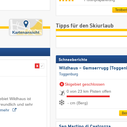
Testber
Tipps für den Skiurlaub
Kartenansicht
Schneeberichte
Wildhaus – Gamserrugg (Toggen
Toggenburg
Skigebiet geschlossen
0 von 23 km Pisten offen
biet Wildhaus ist
- cm (Berg)
freundlich und sehr
mehr
Ber
San Martino di Castrozza