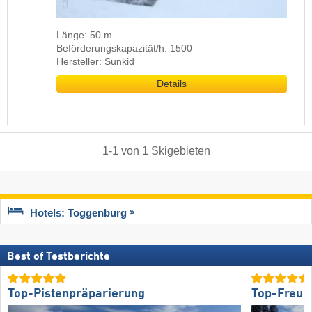
Länge: 50 m
Beförderungskapazität/h: 1500
Hersteller: Sunkid
Details
1
-
1
von
1
Skigebieten
Hotels: Toggenburg
Best of Testberichte
Top-Pistenpräparierung
Top-Freund