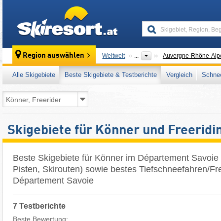
skiresort
Region auswählen
Weltweit
...
Auvergne-Rhône-Alp
Alle Skigebiete
Beste Skigebiete & Testberichte
Vergleich
Schnee
Skigebiete für Könner und Freeridi
Beste Skigebiete für Könner im Département Savoie
Pisten, Skirouten) sowie bestes Tiefschneefahren/Fr
Département Savoie
7 Testberichte
Beste Bewertung: