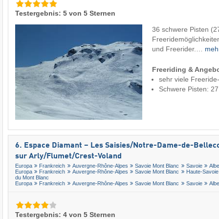
Testergebnis: 5 von 5 Sternen
36 schwere Pisten (2
Freeridemöglichkeite
und Freerider.…
meh
Freeriding & Angeb
sehr viele Freeride
Schwere Pisten: 2
6. Espace Diamant – Les Saisies/​Notre-Dame-de-Bellec
sur Arly/​Flumet/​Crest-Voland
Europa
Frankreich
Auvergne-Rhône-Alpes
Savoie Mont Blanc
Savoie
Albe
Europa
Frankreich
Auvergne-Rhône-Alpes
Savoie Mont Blanc
Haute-Savoie
du Mont Blanc
Europa
Frankreich
Auvergne-Rhône-Alpes
Savoie Mont Blanc
Savoie
Albe
Testergebnis: 4 von 5 Sternen