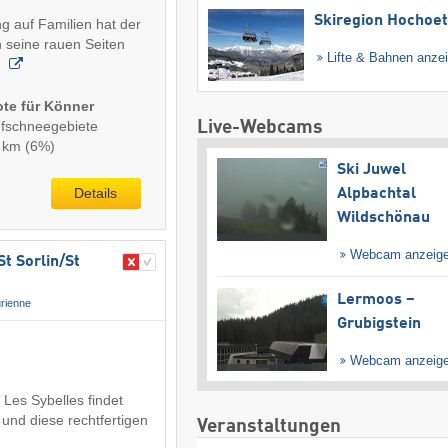
Skiregion Hochoe
g auf Familien hat der
 seine rauen Seiten
Lifte & Bahnen anze
r
ote für Könner
Live-Webcams
iefschneegebiete
1 km (6%)
Ski Juwel
Details
Alpbachtal
Wildschönau
Webcam anzeig
t Sorlin/​St
Lermoos –
rienne
Grubigstein
Webcam anzeig
 Les Sybelles findet
und diese rechtfertigen
Veranstaltungen