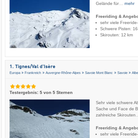
Gelände für…
mehr
Freeriding & Angeb
sehr viele Freeride
Schwere Pisten: 1
Skirouten: 12 km
1. Tignes/​Val d'Isère
Europa
Frankreich
Auvergne-Rhône-Alpes
Savoie Mont Blanc
Savoie
Albe
Testergebnis: 5 von 5 Sternen
Sehr viele schwere Ab
Sache und Face de Be
zahlreiche Skiroute
Freeriding & Angeb
sehr viele Freeride