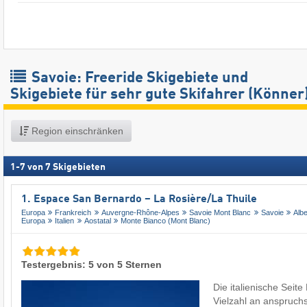
Savoie: Freeride Skigebiete und
Skigebiete für sehr gute Skifahrer (Könner
Region einschränken
1
-
7
von
7
Skigebieten
1. Espace San Bernardo – La Rosière/​La Thuile
Europa
Frankreich
Auvergne-Rhône-Alpes
Savoie Mont Blanc
Savoie
Albe
Europa
Italien
Aostatal
Monte Bianco (Mont Blanc)
Testergebnis: 5 von 5 Sternen
Die italienische Seite
Vielzahl an anspruchs