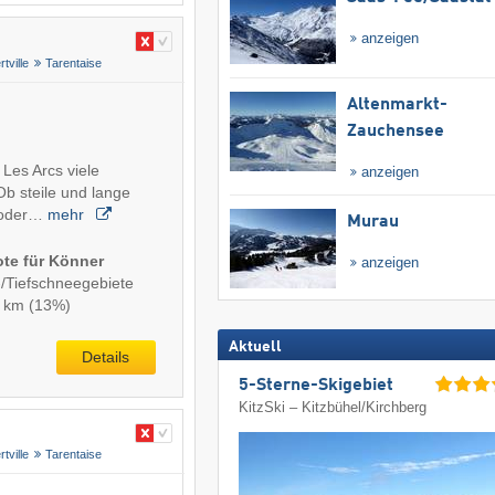
anzeigen
rtville
Tarentaise
Altenmarkt-
Zauchensee
 Les Arcs viele
anzeigen
b steile und lange
 oder…
mehr
Murau
ote für Könner
anzeigen
-/Tiefschneegebiete
6 km (13%)
Aktuell
Details
5-Sterne-Skigebiet
KitzSki – Kitzbühel/​Kirchberg
rtville
Tarentaise