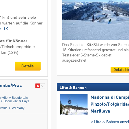
7 km) und sehr viele
n warten auf die Könner
r
ote für Könner
Das Skigebiet KitzSki wurde von Skireso
-/Tiefschneegebiete
18 Kriterien umfassend getestet und als
7 km (12%)
Testsieger 5-Sterne-Skigebiet
ausgezeichnet.
Details
Details hi
ombe/​Praz
Lifte & Bahnen
Madonna di Campig
rtville
Beaufortain
Bonneville
Pays
Pinzolo/​Folgàrida/
rtville
Val d'Arly
Marilleva
Lifte & Bahnen anze