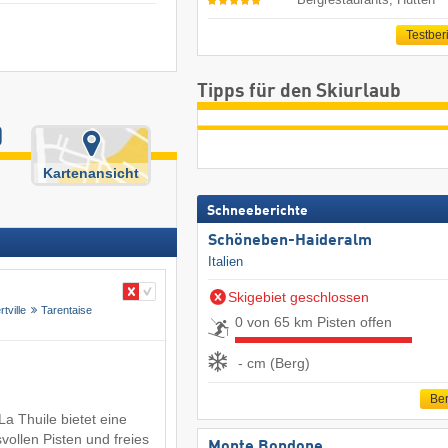
Testber
Tipps für den Skiurlaub
)
Kartenansicht
Schneeberichte
Schöneben-Haideralm
Italien
Skigebiet geschlossen
rtville
Tarentaise
0 von 65 km Pisten offen
- cm (Berg)
Ber
 La Thuile bietet eine
vollen Pisten und freies
Monte Bondone