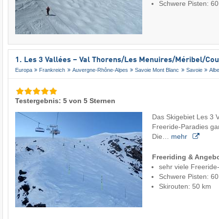
Schwere Pisten: 6
1. Les 3 Vallées – Val Thorens/​Les Menuires/​Méribel/​Co
Europa
Frankreich
Auvergne-Rhône-Alpes
Savoie Mont Blanc
Savoie
Albe
Testergebnis: 5 von 5 Sternen
Das Skigebiet Les 3 Va
Freeride-Paradies ga
Die…
mehr
Freeriding & Angeb
sehr viele Freeride
Schwere Pisten: 6
Skirouten: 50 km