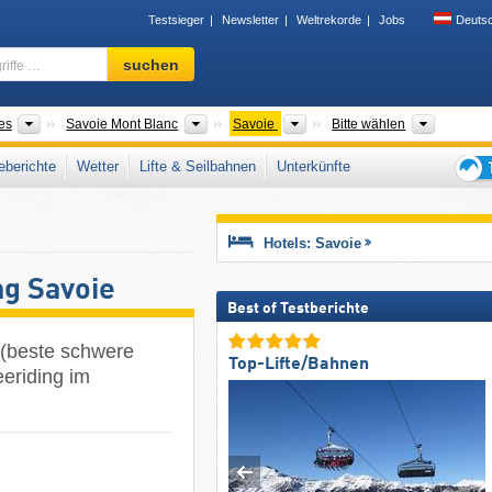
Testsieger
Newsletter
Weltrekorde
Jobs
Deuts
Skigebiet,
suchen
Region,
Begriffe
…
Neue Regionen
Tourismusregionen
Départements
Täler, G
es
Savoie Mont Blanc
Savoie
Bitte wählen
berichte
Wetter
Lifte & Seilbahnen
Unterkünfte
Tipps
für
den
Hotels: Savoie
Skiur
ng Savoie
Best of Testberichte
 (beste schwere
Top-Lifte/Bahnen
eeriding im