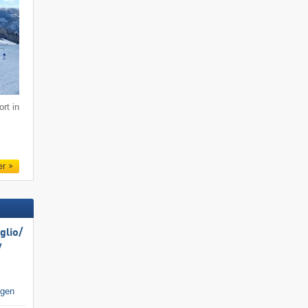
rt in
er
lio/​
​
igen