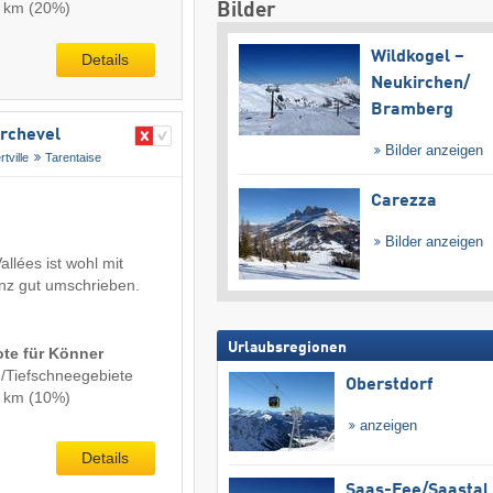
0 km (20%)
Bilder
Wildkogel –
Details
Neukirchen/​
Bramberg
urchevel
Bilder anzeigen
rtville
Tarentaise
Carezza
Bilder anzeigen
llées ist wohl mit
nz gut umschrieben.
Urlaubsregionen
ote für Könner
-/Tiefschneegebiete
Oberstdorf
0 km (10%)
anzeigen
Details
Saas-Fee/​Saastal