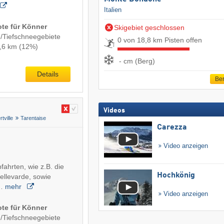
Italien
ote für Könner
Skigebiet geschlossen
-/Tiefschneegebiete
0 von 18,8 km Pisten offen
6,6 km (12%)
- cm (Berg)
Details
Ber
Videos
rtville
Tarentaise
Carezza
Video anzeigen
fahrten, wie z.B. die
Hochkönig
llevarde, sowie
n…
mehr
Video anzeigen
ote für Könner
-/Tiefschneegebiete