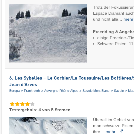
Trotz der Fokussierun
Espace Diamant auch
und nicht alle…
meh
Freeriding & Angeb
einige Freeride-/T
Schwere Pisten: 1
6. Les Sybelles – Le Corbier/​La Toussuire/​Les Bottières/​S
Jean d’Arves
Europa
Frankreich
Auvergne-Rhône-Alpes
Savoie Mont Blanc
Savoie
Mau
Testergebnis: 4 von 5 Sternen
Überall im Gebiet von
man schwarze Pisten 
ihre…
mehr