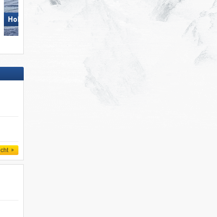
Hohsaas – Saas-Grund
Arosa Lenzerheide
icht