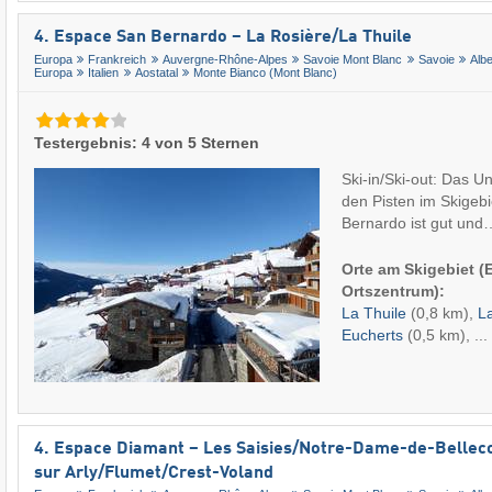
4. Espace San Bernardo – La Rosière/​La Thuile
Europa
Frankreich
Auvergne-Rhône-Alpes
Savoie Mont Blanc
Savoie
Albe
Europa
Italien
Aostatal
Monte Bianco (Mont Blanc)
Testergebnis: 4 von 5 Sternen
Ski-in/Ski-out: Das U
den Pisten im Skigeb
Bernardo ist gut un
Orte am Skigebiet 
Ortszentrum):
La Thuile
(0,8 km),
L
Eucherts
(0,5 km), ...
4. Espace Diamant – Les Saisies/​Notre-Dame-de-Bellec
sur Arly/​Flumet/​Crest-Voland