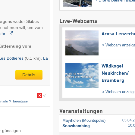
Lifte & Bahnen anze
Live-Webcams
morgens weder Skibus
h nehmen will, um vom
ehr
Arosa Lenzerh
Webcam anzeig
(Entfernung vom
Les Bottières
(0,1 km),
La
Wildkogel –
Neukirchen/​
Details
Bramberg
Webcam anzeig
rtville
Tarentaise
Veranstaltungen
Mayrhofen (Mountopolis)
05.04.2
10.
Snowbombing
er günstigen