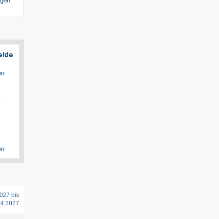
igen
eide
en
en
027 bis
04.2027