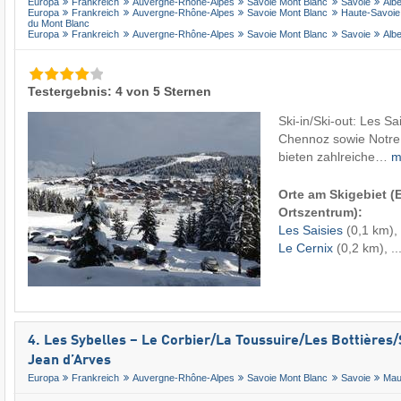
Europa
Frankreich
Auvergne-Rhône-Alpes
Savoie Mont Blanc
Savoie
Albe
Europa
Frankreich
Auvergne-Rhône-Alpes
Savoie Mont Blanc
Haute-Savoie
du Mont Blanc
Europa
Frankreich
Auvergne-Rhône-Alpes
Savoie Mont Blanc
Savoie
Albe
Testergebnis: 4 von 5 Sternen
Ski-in/Ski-out: Les Sa
Chennoz sowie Notr
bieten zahlreiche…
m
Orte am Skigebiet 
Ortszentrum):
Les Saisies
(0,1 km),
Le Cernix
(0,2 km), ..
4. Les Sybelles – Le Corbier/​La Toussuire/​Les Bottières/​S
Jean d’Arves
Europa
Frankreich
Auvergne-Rhône-Alpes
Savoie Mont Blanc
Savoie
Mau