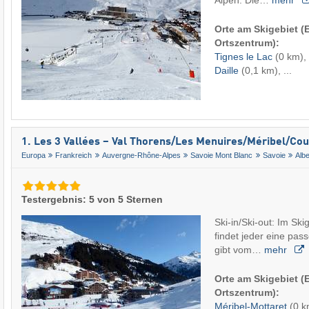
Alpen. Die…
mehr
Orte am Skigebiet 
Ortszentrum):
Tignes le Lac
(0 km),
Daille
(0,1 km), ...
1. Les 3 Vallées – Val Thorens/​Les Menuires/​Méribel/​Co
Europa
Frankreich
Auvergne-Rhône-Alpes
Savoie Mont Blanc
Savoie
Albe
Testergebnis: 5 von 5 Sternen
Ski-in/Ski-out: Im Ski
findet jeder eine pas
gibt vom…
mehr
Orte am Skigebiet 
Ortszentrum):
Méribel-Mottaret
(0 k