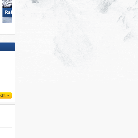
Ratschings-Jaufen
Glungezer – Tulfes
icht