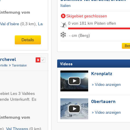
Italien
(Entfernung vom
Skigebiet geschlossen
0 von 181 km Pisten offen
Val d'Isère
(0,3 km),
La
- cm (Berg)
Details
Ber
urchevel
Videos
rtville
Tarentaise
Kronplatz
Video anzeigen
gebiet Les 3 Vallées
sende Unterkunft. Es
Obertauern
Video anzeigen
(Entfernung vom
m),
Val Thorens
(0 km),