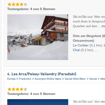
Testergebnis: 4 von 5 Sternen
Ski-in/Ski-out: Wer 
noch Auto in Anspruc
Quartier auf den…
m
Orte am Skigebiet 
Ortszentrum):
Le Corbier
(0,1 km),
Chal
(0,2 km), ...
4. Les Arcs/​Peisey-Vallandry (Paradiski)
Europa
Frankreich
Auvergne-Rhône-Alpes
Savoie Mont Blanc
Savoie
Albe
Testergebnis: 4 von 5 Sternen
Ski-in/Ski-out: Von d