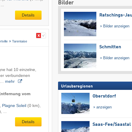
Bilder
...
Details
Ratschings-Ja
Bilder anzeigen
rtville
Tarentaise
Schmitten
Bilder anzeigen
gne hat 10 einzelne,
der verbundenen
at…
mehr
Urlaubsregionen
(Entfernung vom
Oberstdorf
,
Plagne Soleil
(0 km),
anzeigen
, ...
Details
Saas-Fee/​Saastal