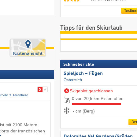
Testber
Tipps für den Skiurlaub
Kartenansicht
Schneeberichte
Spieljoch – Fügen
Österreich
Skigebiet geschlossen
rtville
Tarentaise
0 von 20,5 km Pisten offen
- cm (Berg)
Ber
 ist mit 2100 Metern
iorte der französischen
Dolomites Val Gardena/​Gröden