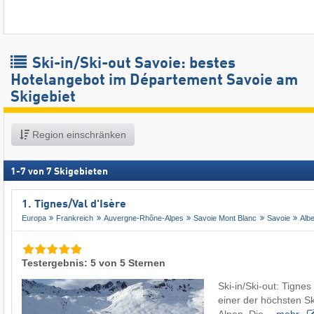
Ski-in/Ski-out Savoie: bestes
Hotelangebot im Département Savoie am
Skigebiet
Region einschränken
1
-
7
von
7
Skigebieten
1. Tignes/​Val d'Isère
Europa
Frankreich
Auvergne-Rhône-Alpes
Savoie Mont Blanc
Savoie
Albe
Testergebnis: 5 von 5 Sternen
Ski-in/Ski-out: Tignes
einer der höchsten Sk