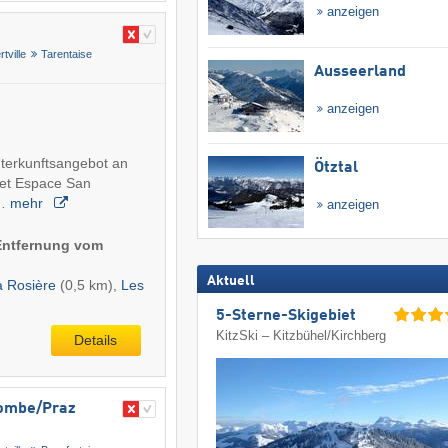
anzeigen
rtville
Tarentaise
Ausseerland
anzeigen
nterkunftsangebot an
Ötztal
iet Espace San
d…
mehr
anzeigen
(Entfernung vom
Aktuell
a Rosière
(0,5 km),
Les
5-Sterne-Skigebiet
KitzSki – Kitzbühel/​Kirchberg
Details
ombe/​Praz