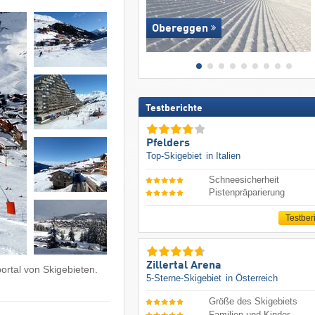
Obereggen
Testberichte
Pfelders
Top-Skigebiet
in Italien
Schneesicherheit
Pistenpräparierung
Testber
Zillertal Arena
ortal von Skigebieten.
5-Sterne-Skigebiet
in Österreich
Größe des Skigebiets
Familien und Kinder