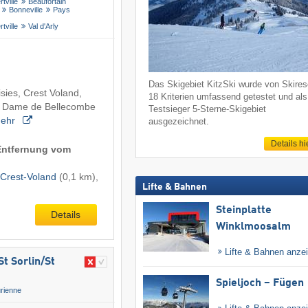
rtville
Beaufortain
Bonneville
Pays
rtville
Val d'Arly
Das Skigebiet KitzSki wurde von Skireso
isies, Crest Voland,
18 Kriterien umfassend getestet und als
e Dame de Bellecombe
Testsieger 5-Sterne-Skigebiet
ehr
ausgezeichnet.
Details hi
(Entfernung vom
Crest-Voland
(0,1 km),
Lifte & Bahnen
.
Steinplatte
Details
Winklmoosalm
Lifte & Bahnen anze
t Sorlin/​St
Spieljoch – Fügen
rienne