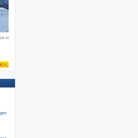
rt in
er
igen