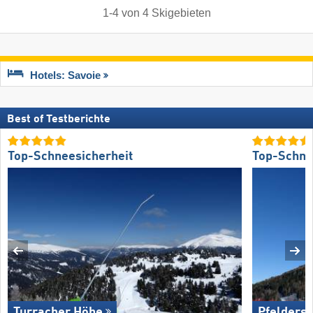
1
-
4
von
4
Skigebieten
Hotels: Savoie
Best of Testberichte
Top-Schneesicherheit
Top-Schne
Turracher Höhe
Pfelders