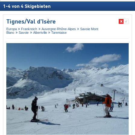
1
-
4
von
4
Skigebieten
Tignes/​Val d'Isère
Europa
Frankreich
Auvergne-Rhône-Alpes
Savoie Mont
Blanc
Savoie
Albertville
Tarentaise