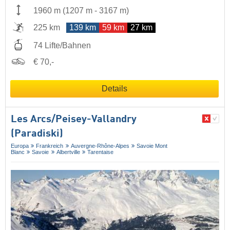
1960 m
(
1207 m
-
3167 m
)
225 km
139 km
59 km
27 km
74 Lifte/Bahnen
€ 70,-
Details
Les Arcs/​Peisey-Vallandry
(Paradiski)
Europa
Frankreich
Auvergne-Rhône-Alpes
Savoie Mont
Blanc
Savoie
Albertville
Tarentaise