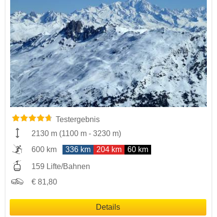
Testergebnis
2130 m
(
1100 m
-
3230 m
)
600 km
336 km
204 km
60 km
159 Lifte/Bahnen
€ 81,80
Details