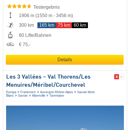
Testergebnis
1906 m
(
1550 m
-
3456 m
)
300 km
165 km
75 km
60 km
80 Lifte/Bahnen
€ 75,-
Details
Les 3 Vallées – Val Thorens/​Les
Menuires/​Méribel/​Courchevel
Europa
Frankreich
Auvergne-Rhône-Alpes
Savoie Mont
Blanc
Savoie
Albertville
Tarentaise