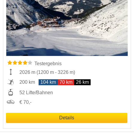
Testergebnis
2026 m
(
1200 m
-
3226 m
)
200 km
104 km
70 km
26 km
52 Lifte/Bahnen
€ 70,-
Details