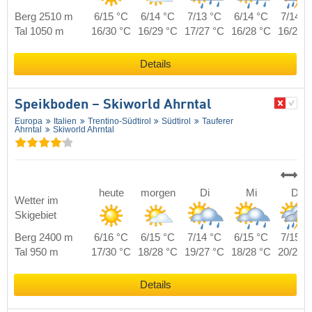
Berg 2510 m
6/15 °C
6/14 °C
7/13 °C
6/14 °C
7/14 °
Tal 1050 m
16/30 °C
16/29 °C
17/27 °C
16/28 °C
16/27 
Details
Speikboden – Skiworld Ahrntal
Europa
Italien
Trentino-Südtirol
Südtirol
Tauferer
Ahrntal
Skiworld Ahrntal
heute
morgen
Di
Mi
Do
Wetter im
Skigebiet
Berg 2400 m
6/16 °C
6/15 °C
7/14 °C
6/15 °C
7/15 °
Tal 950 m
17/30 °C
18/28 °C
19/27 °C
18/28 °C
20/27 
Details