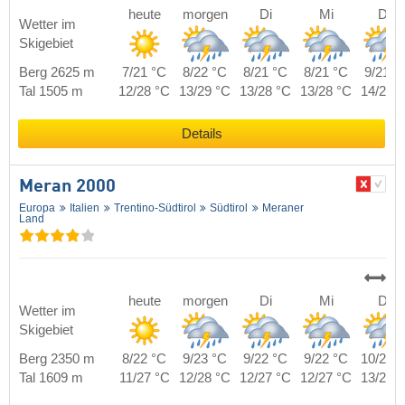
heute
morgen
Di
Mi
Do
Wetter im
Skigebiet
Berg 2625 m
7/21 °C
8/22 °C
8/21 °C
8/21 °C
9/21 °
Tal 1505 m
12/28 °C
13/29 °C
13/28 °C
13/28 °C
14/28 
Details
Meran 2000
Europa
Italien
Trentino-Südtirol
Südtirol
Meraner
Land
heute
morgen
Di
Mi
Do
Wetter im
Skigebiet
Berg 2350 m
8/22 °C
9/23 °C
9/22 °C
9/22 °C
10/22 
Tal 1609 m
11/27 °C
12/28 °C
12/27 °C
12/27 °C
13/27 