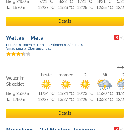
Berg 2460 m
7/21 °C
8/22 °C
8/21 °C
8/21 °C
9/21 °
Tal 1570 m
12/27 °C
11/26 °C
12/25 °C
12/25 °C
13/24 
Details
Watles – Mals
Europa
Italien
Trentino-Südtirol
Südtirol
Vinschgau
Obervinschgau
heute
morgen
Di
Mi
Do
Wetter im
Skigebiet
Berg 2520 m
11/24 °C
11/24 °C
10/23 °C
11/20 °C
11/22 
Tal 1750 m
13/27 °C
13/27 °C
12/26 °C
13/23 °C
13/25 
Details