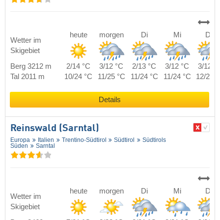
heute
morgen
Di
Mi
Do
Wetter im
Skigebiet
Berg 3212 m
2/14 °C
3/12 °C
2/13 °C
3/12 °C
3/12 °
Tal 2011 m
10/24 °C
11/25 °C
11/24 °C
11/24 °C
12/24 
Details
Reinswald (Sarntal)
Europa
Italien
Trentino-Südtirol
Südtirol
Südtirols
Süden
Sarntal
heute
morgen
Di
Mi
Do
Wetter im
Skigebiet