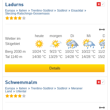
Ladurns
Europa
Italien
Trentino-Südtirol
Südtirol
Eisacktal
Sterzing-Ratschings-Gossensass
heute
morgen
Di
Mi
Do
Wetter im
Skigebiet
Berg 2030 m
10/24 °C
9/23 °C
10/22 °C
10/22 °C
11/21 
Tal 1140 m
14/30 °C
13/29 °C
14/28 °C
14/28 °C
15/27 
Details
Schwemmalm
Europa
Italien
Trentino-Südtirol
Südtirol
Meraner
Land
Ultental