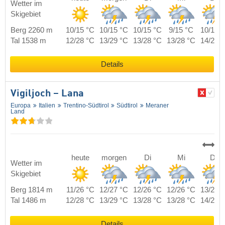
Wetter im
Skigebiet
Berg 2260 m
10/15 °C
10/15 °C
10/15 °C
9/15 °C
10/15 
Tal 1538 m
12/28 °C
13/29 °C
13/28 °C
13/28 °C
14/28 
Details
Vigiljoch – Lana
Europa
Italien
Trentino-Südtirol
Südtirol
Meraner
Land
heute
morgen
Di
Mi
Do
Wetter im
Skigebiet
Berg 1814 m
11/26 °C
12/27 °C
12/26 °C
12/26 °C
13/26 
Tal 1486 m
12/28 °C
13/29 °C
13/28 °C
13/28 °C
14/28 
Details