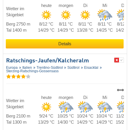
heute
morgen
Di
Mi
Do
Wetter im
Skigebiet
Berg 2750 m
8/12 °C
8/11 °C
8/11 °C
8/11 °C
8/12 °
Tal 1400 m
14/29 °C
14/29 °C
13/28 °C
14/25 °C
14/27 
Details
Ratschings-Jaufen/​Kalcheralm
Europa
Italien
Trentino-Südtirol
Südtirol
Eisacktal
Sterzing-Ratschings-Gossensass
heute
morgen
Di
Mi
Do
Wetter im
Skigebiet
Berg 2100 m
9/24 °C
10/25 °C
10/24 °C
10/24 °C
11/24 
Tal 1300 m
13/29 °C
14/30 °C
14/29 °C
14/29 °C
15/29 