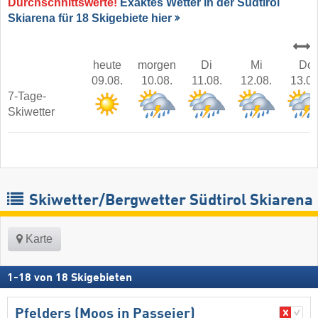
Durchschnittswerte!
Exaktes Wetter in der Südtirol
Skiarena für 18 Skigebiete hier
heute
morgen
Di
Mi
Do
09.08.
10.08.
11.08.
12.08.
13.08
7-Tage-
Skiwetter
Skiwetter/Bergwetter Südtirol Skiarena
Karte
1
-
18
von
18
Skigebieten
Pfelders (Moos in Passeier)