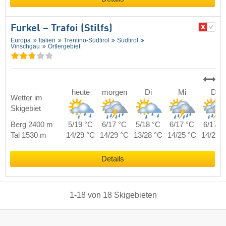
Furkel – Trafoi (Stilfs)
Europa
Italien
Trentino-Südtirol
Südtirol
Vinschgau
Ortlergebiet
heute
morgen
Di
Mi
Do
Wetter im
Skigebiet
Berg 2400 m
5/19 °C
6/17 °C
5/18 °C
6/17 °C
6/17 °
Tal 1530 m
14/29 °C
14/29 °C
13/28 °C
14/25 °C
14/27 
Details
1
-
18
von
18
Skigebieten