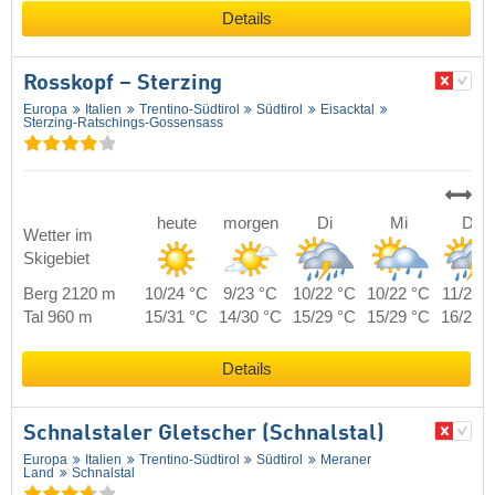
Details
Rosskopf – Sterzing
Europa
Italien
Trentino-Südtirol
Südtirol
Eisacktal
Sterzing-Ratschings-Gossensass
heute
morgen
Di
Mi
Do
Wetter im
Skigebiet
Berg 2120 m
10/24 °C
9/23 °C
10/22 °C
10/22 °C
11/21 
Tal 960 m
15/31 °C
14/30 °C
15/29 °C
15/29 °C
16/28 
Details
Schnalstaler Gletscher (Schnalstal)
Europa
Italien
Trentino-Südtirol
Südtirol
Meraner
Land
Schnalstal