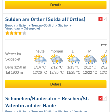
Details
Sulden am Ortler (Solda all'Ortles)
Europa
Italien
Trentino-Südtirol
Südtirol
Vinschgau
Ortlergebiet
heute
morgen
Di
Mi
Do
Wetter im
Skigebiet
Berg 3250 m
1/14 °C
2/12 °C
1/13 °C
2/12 °C
2/12 °
Tal 1900 m
12/26 °C
12/26 °C
11/25 °C
12/22 °C
12/24 
Details
Schöneben/​Haideralm – Reschen/​St.
Valentin auf der Haide
Europa
Italien
Trentino-Südtirol
Südtirol
Vinschgau