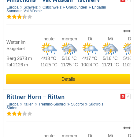
Minschuns – Val Müstair-Tschierv
Europa
Schweiz
Ostschweiz
Graubünden
Engadin
Samnaun Val Müstair
heute
morgen
Di
Mi
Do
Wetter im
Skigebiet
Berg 2673 m
4/18 °C
5/16 °C
4/17 °C
5/16 °C
5/16 °
Tal 2126 m
11/25 °C
11/25 °C
10/24 °C
11/21 °C
11/23 
Details
Rittner Horn – Ritten
Europa
Italien
Trentino-Südtirol
Südtirol
Südtirols
Süden
heute
morgen
Di
Mi
Do