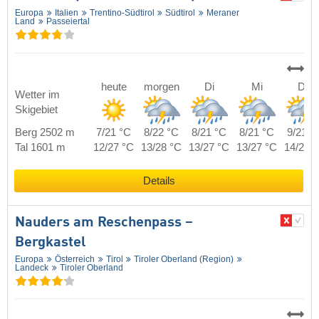
Europa
Italien
Trentino-Südtirol
Südtirol
Meraner
Land
Passeiertal
heute
morgen
Di
Mi
Do
Wetter im
Skigebiet
Berg 2502 m
7/21 °C
8/22 °C
8/21 °C
8/21 °C
9/21 °
Tal 1601 m
12/27 °C
13/28 °C
13/27 °C
13/27 °C
14/27 
Details
Nauders am Reschenpass –
Bergkastel
Europa
Österreich
Tirol
Tiroler Oberland (Region)
Landeck
Tiroler Oberland