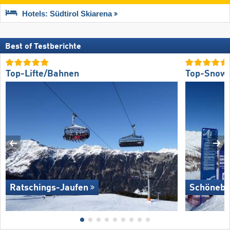
Hotels: Südtirol Skiarena
Best of Testberichte
Top-Lifte/Bahnen
Top-Snow
Ratschings-Jaufen
Schönebe