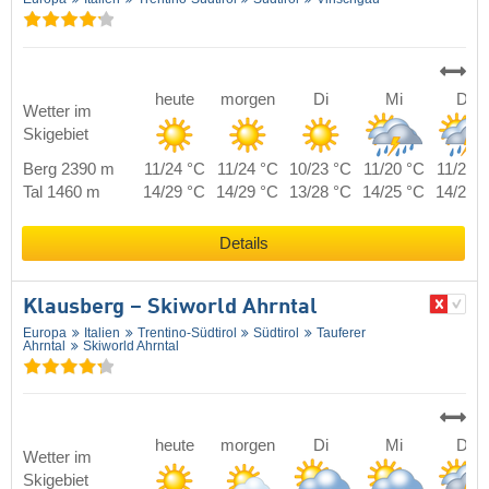
heute
morgen
Di
Mi
Do
Wetter im
Skigebiet
Berg 2390 m
11/24 °C
11/24 °C
10/23 °C
11/20 °C
11/22 
Tal 1460 m
14/29 °C
14/29 °C
13/28 °C
14/25 °C
14/27 
Details
Klausberg – Skiworld Ahrntal
Europa
Italien
Trentino-Südtirol
Südtirol
Tauferer
Ahrntal
Skiworld Ahrntal
heute
morgen
Di
Mi
Do
Wetter im
Skigebiet