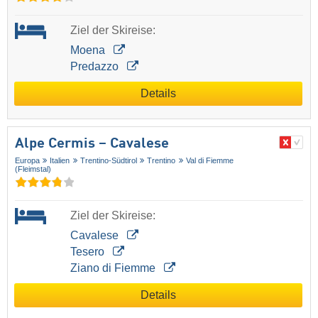
Ziel der Skireise:
Moena
Predazzo
Details
Alpe Cermis – Cavalese
Europa
Italien
Trentino-Südtirol
Trentino
Val di Fiemme
(Fleimstal)
Ziel der Skireise:
Cavalese
Tesero
Ziano di Fiemme
Details