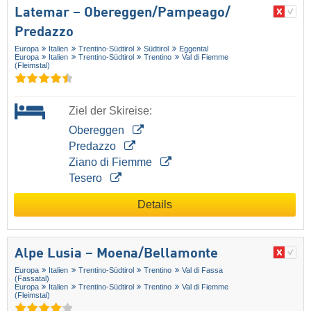
Latemar – Obereggen/​Pampeago/​
Predazzo
Europa
Italien
Trentino-Südtirol
Südtirol
Eggental
Europa
Italien
Trentino-Südtirol
Trentino
Val di Fiemme
(Fleimstal)
Ziel der Skireise:
Obereggen
Predazzo
Ziano di Fiemme
Tesero
Details
Alpe Lusia – Moena/​Bellamonte
Europa
Italien
Trentino-Südtirol
Trentino
Val di Fassa
(Fassatal)
Europa
Italien
Trentino-Südtirol
Trentino
Val di Fiemme
(Fleimstal)