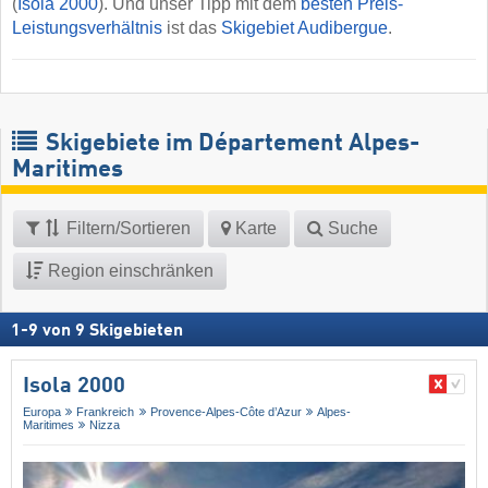
(
Isola 2000
). Und unser Tipp mit dem
besten Preis-
Leistungsverhältnis
ist das
Skigebiet Audibergue
.
Skigebiete im Département Alpes-
Maritimes
Filtern/Sortieren
Karte
Suche
Region einschränken
1
-
9
von
9
Skigebieten
Isola 2000
Europa
Frankreich
Provence-Alpes-Côte d’Azur
Alpes-
Maritimes
Nizza