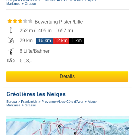
Europa
Frankreich
Provence-Alpes-Côte d’Azur
Alpes-
Maritimes
Grasse
Bewertung Pisten/Lifte
252 m
(
1405 m
-
1657 m
)
29 km
16 km
12 km
1 km
6 Lifte/Bahnen
€ 18,-
Details
Gréolières les Neiges
Europa
Frankreich
Provence-Alpes-Côte d’Azur
Alpes-
Maritimes
Grasse