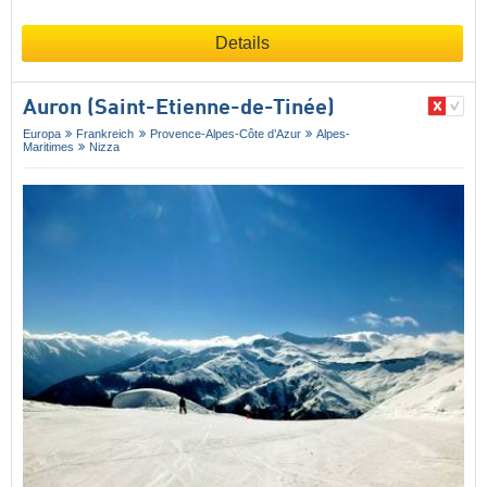
Details
Auron (Saint-Etienne-de-Tinée)
Europa
Frankreich
Provence-Alpes-Côte d’Azur
Alpes-
Maritimes
Nizza