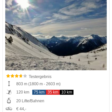
Testergebnis
803 m
(
1800 m
-
2603 m
)
120 km
75 km
35 km
10 km
20 Lifte/Bahnen
€ 44,-