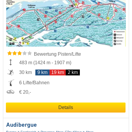
Bewertung Pisten/Lifte
483 m
(
1424 m
-
1907 m
)
30 km
9 km
19 km
2 km
6 Lifte/Bahnen
€ 20,-
Details
Audibergue