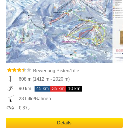
Bewertung Pisten/Lifte
608 m
(
1412 m
-
2020 m
)
90 km
45 km
35 km
10 km
23 Lifte/Bahnen
€ 37,-
Details