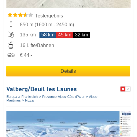
Testergebnis
850 m
(
1600 m
-
2450 m
)
135 km
58 km
45 km
32 km
16 Lifte/Bahnen
€ 44,-
Details
Valberg/​Beuil les Launes
Europa
Frankreich
Provence-Alpes-Côte d’Azur
Alpes-
Maritimes
Nizza