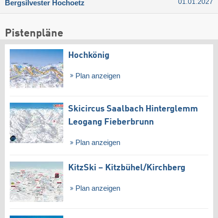
01.01.2027
Bergsilvester Hochoetz
Pistenpläne
Hochkönig
Plan anzeigen
Skicircus Saalbach Hinterglemm
Leogang Fieberbrunn
Plan anzeigen
KitzSki – Kitzbühel/​Kirchberg
Plan anzeigen