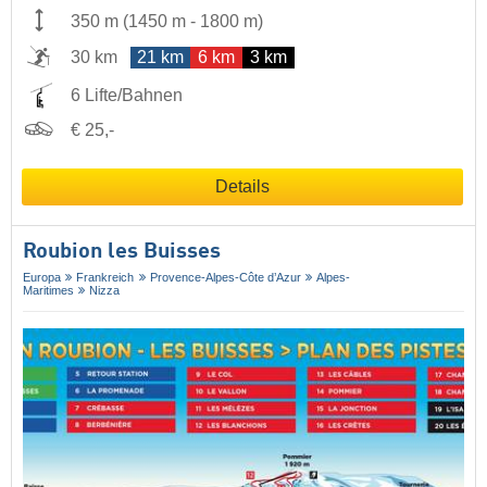
350 m
(
1450 m
-
1800 m
)
30 km
21 km
6 km
3 km
6 Lifte/Bahnen
€ 25,-
Details
Roubion les Buisses
Europa
Frankreich
Provence-Alpes-Côte d’Azur
Alpes-
Maritimes
Nizza