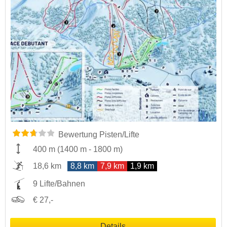
Bewertung Pisten/Lifte
400 m
(
1400 m
-
1800 m
)
18,6 km
8,8 km
7,9 km
1,9 km
9 Lifte/Bahnen
€ 27,-
Details