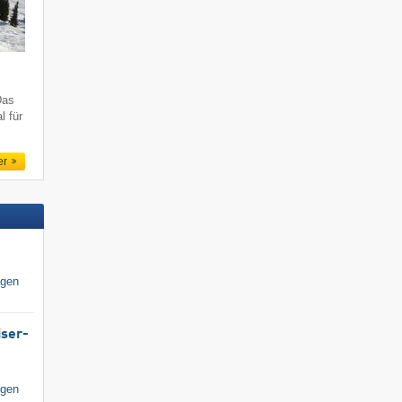
Das
l für
er
igen
iser-
igen