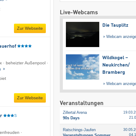
t
Live-Webcams
Die Tauplitz
Zur Webseite
Webcam anzeig
auerhof
Wildkogel –
ax · beheizter Außenpool ·
Neukirchen/​
ls
Bramberg
iet
Webcam anzeig
Zur Webseite
Veranstaltungen
Zillertal Arena
19.03.2
r
S
21.
90s Days
Ratschings-Jaufen
30.05.2
enfreuden ·
04.
Veranstaltungen Sommer