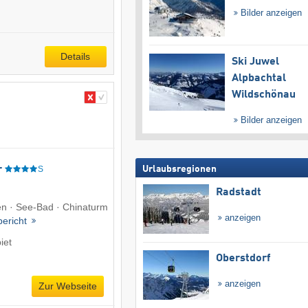
Bilder anzeigen
Details
Ski Juwel
Alpbachtal
Wildschönau
Bilder anzeigen
Urlaubsregionen
r
S
Radstadt
n · See-Bad · Chinaturm
anzeigen
bericht
iet
Oberstdorf
anzeigen
Zur Webseite