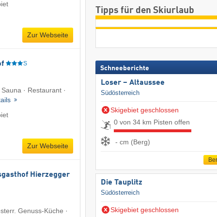
iet
Tipps für den Skiurlaub
Zur Webseite
f
S
Schneeberichte
Loser – Altaussee
· Sauna · Restaurant ·
Südösterreich
ails
Skigebiet geschlossen
iet
0 von 34 km Pisten offen
- cm (Berg)
Zur Webseite
Ber
gasthof Hierzegger
Die Tauplitz
Südösterreich
Skigebiet geschlossen
 österr. Genuss-Küche ·