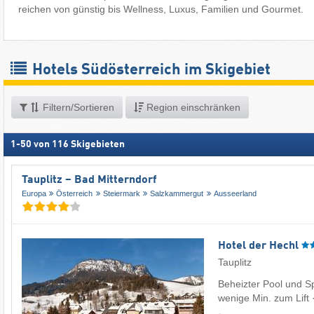
reichen von günstig bis Wellness, Luxus, Familien und Gourmet.
Hotels Südösterreich im Skigebiet
Filtern/Sortieren
Region einschränken
1
-
50
von
116
Skigebieten
Tauplitz – Bad Mitterndorf
Europa
Österreich
Steiermark
Salzkammergut
Ausseerland
Hotel der Hechl
Tauplitz
Beheizter Pool und Sp
wenige Min. zum Lift 