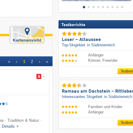
Testberichte
Loser – Altaussee
Kartenansicht
Top-Skigebiet
in Südösterreich
Anfänger
Könner, Freerider
«
‹
1
2
›
»
Testber
Ramsau am Dachstein – Rittisbe
Interessantes Skigebiet
in Südösterreich
S
Familien und Kinder
Anfänger
a · Tradition & Natur ·
Testber
·
Details