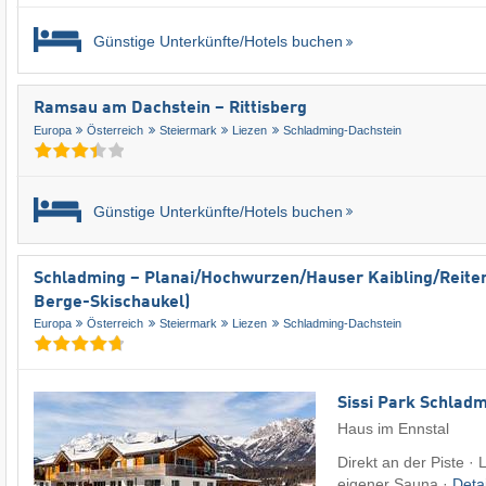
Günstige Unterkünfte/Hotels buchen
Ramsau am Dachstein – Rittisberg
Europa
Österreich
Steiermark
Liezen
Schladming-Dachstein
Günstige Unterkünfte/Hotels buchen
Schladming – Planai/​Hochwurzen/​Hauser Kaibling/​Reite
Berge-Skischaukel)
Europa
Österreich
Steiermark
Liezen
Schladming-Dachstein
Sissi Park Schlad
Haus im Ennstal
Direkt an der Piste ·
eigener Sauna ·
Deta