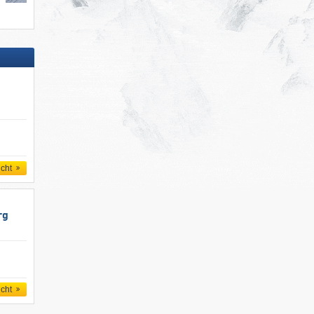
icht
rg
icht