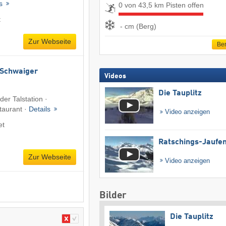
ls
0 von 43,5 km Pisten offen
t
- cm (Berg)
Zur Webseite
Ber
Schwaiger
Videos
Die Tauplitz
r Talstation ·
taurant ·
Details
Video anzeigen
et
Ratschings-Jaufe
Zur Webseite
Video anzeigen
Bilder
Die Tauplitz