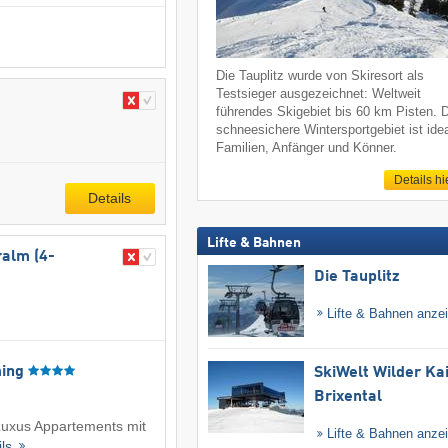
Die Tauplitz wurde von Skiresort als
Testsieger ausgezeichnet: Weltweit
führendes Skigebiet bis 60 km Pisten. 
schneesichere Wintersportgebiet ist idea
Familien, Anfänger und Könner.
Details hi
Details
Lifte & Bahnen
ralm (4-
Die Tauplitz
Lifte & Bahnen anze
ming
SkiWelt Wilder Ka
Brixental
 Luxus Appartements mit
Lifte & Bahnen anze
ils