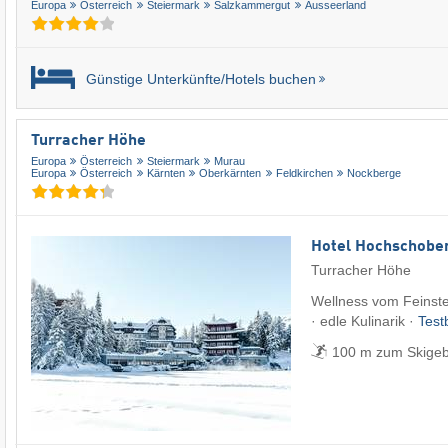
Europa
Österreich
Steiermark
Salzkammergut
Ausseerland
Günstige Unterkünfte/Hotels buchen
Turracher Höhe
Europa
Österreich
Steiermark
Murau
Europa
Österreich
Kärnten
Oberkärnten
Feldkirchen
Nockberge
Hotel Hochschobe
Turracher Höhe
Wellness vom Feinste
· edle Kulinarik ·
Test
100 m zum Skigeb