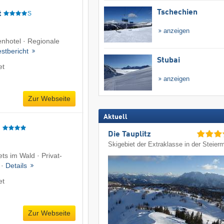
Tschechien
t
S
anzeigen
enhotel · Regionale
estbericht
Stubai
et
anzeigen
Zur Webseite
Aktuell
g
Die Tauplitz
Skigebiet der Extraklasse in der Steier
ts im Wald · Privat-
 ·
Details
et
Zur Webseite