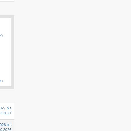
en
en
027 bis
03.2027
026 bis
10.2026