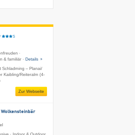
r
S
enfreuden ·
 & familiär ·
Details
 Schladming – Planai/​
 Kaibling/​Reiteralm (4-
)
Zur Webseite
 Wolkensteinbär
el
lusive · Indoor & Outdoor