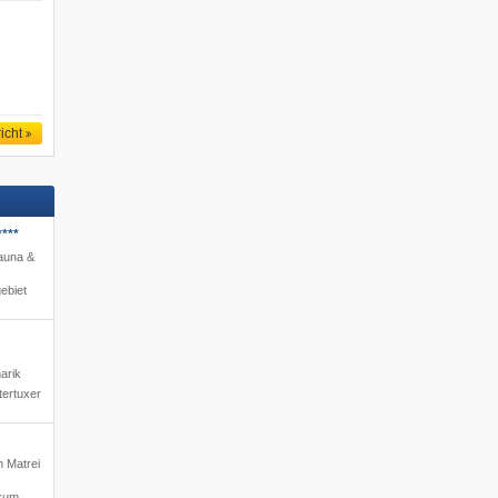
icht
***
Sauna &
ebiet
arik
tertuxer
h Matrei
zum