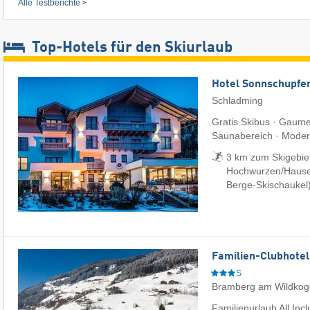
Alle Testberichte
Top-Hotels für den Skiurlaub
Hotel Sonnschupfe
Schladming
Gratis Skibus · Gaum
Saunabereich · Modern
3 km zum Skigebiet
Hochwurzen/​Hauser
Berge-Skischaukel
Familien-Clubhotel
S
Bramberg am Wildkog
Familienurlaub All Inc