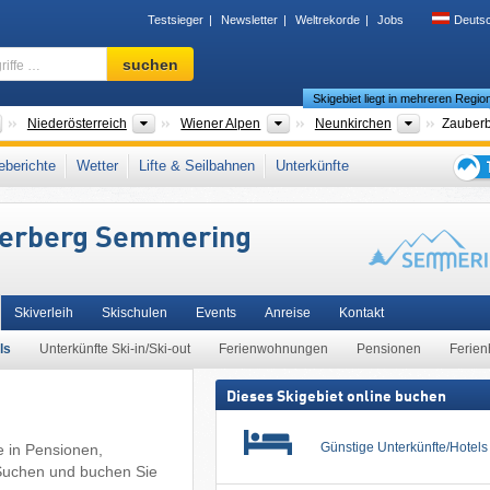
Testsieger
Newsletter
Weltrekorde
Jobs
Deuts
Skigebiet,
suchen
Region,
Skigebiet liegt in mehreren Regio
Begriffe
…
Länder
Bundesländer
Tourismusregionen
Bezirke
Niederösterreich
Wiener Alpen
Neunkirchen
Zauber
Bruck-Mürzzuschlag
,
Hochsteiermark
,
Randgebirge östlich der Mur
,
Ostösterreich
,
berichte
Wetter
Lifte & Seilbahnen
Unterkünfte
n
,
Österreichische Alpen
,
Ostalpen
,
Alpen
,
Westeuropa
,
Mitteleuropa
,
Tipps
für
berberg Semmering
den
Skiur
Skiverleih
Skischulen
Events
Anreise
Kontakt
ls
Unterkünfte Ski-in/Ski-out
Ferienwohnungen
Pensionen
Ferien
Dieses Skigebiet online buchen
Günstige Unterkünfte/Hotel
e in Pensionen,
Suchen und buchen Sie