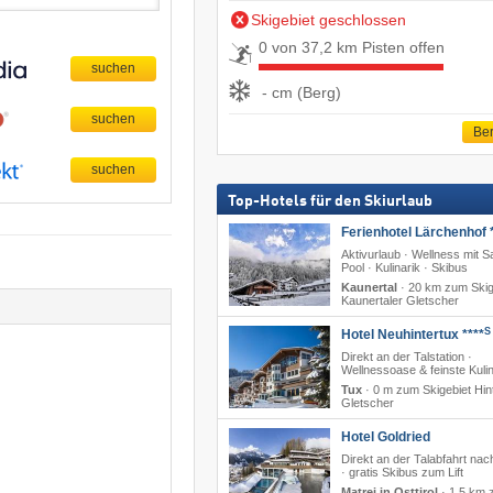
Skigebiet geschlossen
0 von 37,2 km Pisten offen
- cm (Berg)
Ber
Top-Hotels für den Skiurlaub
Ferienhotel Lärchenhof *
Aktivurlaub · Wellness mit 
Pool · Kulinarik · Skibus
Kaunertal
·
20 km zum Skig
Kaunertaler Gletscher
S
Hotel Neuhintertux ****
Direkt an der Talstation ·
Wellnessoase & feinste Kulin
Tux
·
0 m zum Skigebiet Hin
Gletscher
Hotel Goldried
Direkt an der Talabfahrt nac
· gratis Skibus zum Lift
Matrei in Osttirol
·
1,5 km 