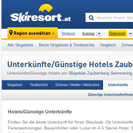
skiresort
Kontinente
Region auswählen
Weltweit
Europa
Österreich
Dieses Skigebiet liegt auch in:
Semmering
,
Alle Skigebiete
Beste Skigebiete & Testberichte
Vergleich
Schnee
Steiermark
,
Südösterreich
,
Zentrale Ostalpe
Europäische Union
Unterkünfte/Günstige Hotels Zau
Unterkünfte/Günstige Hotels am
Skigebiet Zauberberg Semmering
Skigebiet
Testbericht
Schnee / Wetter / Webcams
Unterkünfte
Günstige Unterkünfte/Hote
Hotels/Günstige Unterkünfte
Finden Sie die beste Unterkunft für Ihren Skiurlaub. Ob Unterkünft
Ferienwohnungen, Bauernhöfen oder Luxus im 4-5 Sterne Hotel. 