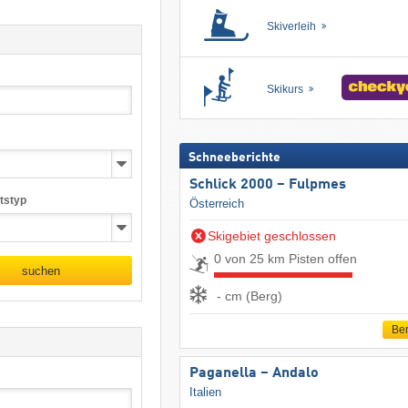
Skiverleih
Skikurs
Schneeberichte
Schlick 2000 – Fulpmes
tstyp
Österreich
Skigebiet geschlossen
0 von 25 km Pisten offen
suchen
- cm (Berg)
Ber
Paganella – Andalo
Italien