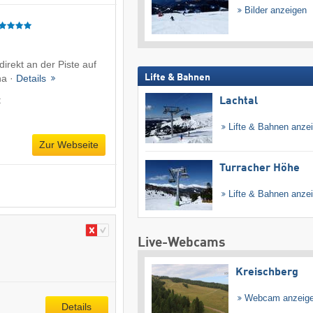
Bilder anzeigen
irekt an der Piste auf
Lifte & Bahnen
na ·
Details
t
Lachtal
Lifte & Bahnen anze
Zur Webseite
Turracher Höhe
Lifte & Bahnen anze
Live-Webcams
Kreischberg
Webcam anzeig
Details