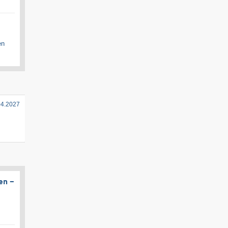
en
04.2027
en –