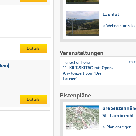
Lachtal
Webcam anzeig
Details
Veranstaltungen
Turracher Höhe
03.
kau)
11. KILT-SKITAG mit Open-
Air-Konzert von "Die
Lauser"
Pistenpläne
Details
GrebenzenHöh
St. Lambrecht
Plan anzeigen