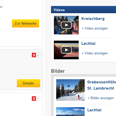
et
Videos
Kreischberg
Zur Webseite
Video anzeigen
Lachtal
Video anzeigen
Bilder
GrebenzenHöh
Details
St. Lambrecht
Bilder anzeigen
Lachtal