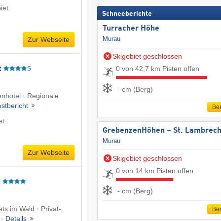
iet
Schneeberichte
Turracher Höhe
Murau
Zur Webseite
Skigebiet geschlossen
0 von 42,7 km Pisten offen
t
S
- cm (Berg)
enhotel · Regionale
estbericht
Ber
et
GrebenzenHöhen – St. Lambrech
Murau
Zur Webseite
Skigebiet geschlossen
0 von 14 km Pisten offen
g
- cm (Berg)
ts im Wald · Privat-
Ber
 ·
Details