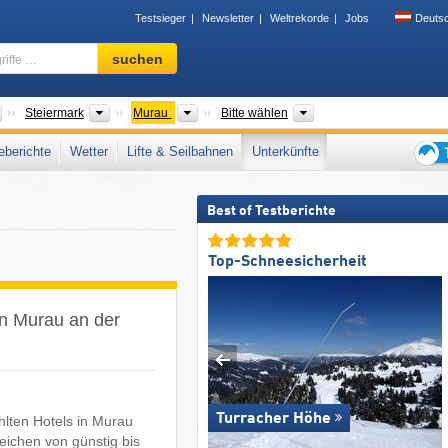
Testsieger
Newsletter
Weltrekorde
Jobs
Deuts
Skigebiet,
suchen
Region,
Begriffe
…
Länder
Bundesländer
Bezirke
Gebirgszüge, Tal
Steiermark
Murau
Bitte wählen
berichte
Wetter
Lifte & Seilbahnen
Unterkünfte
Tipps
für
Best of Testberichte
den
Skiur
Top-Schneesicherheit
in Murau an der
Turracher Höhe
hlten Hotels in Murau
eichen von günstig bis