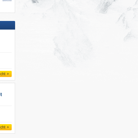
icht
t
icht