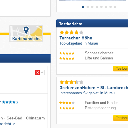
Testberichte
Turracher Höhe
Kartenansicht
Top-Skigebiet
in Murau
Schneesicherheit
Lifte und Bahnen
Testber
GrebenzenHöhen – St. Lambrech
Interessantes Skigebiet
in Murau
r
S
Familien und Kinder
Pistenpräparierung
n · See-Bad · Chinaturm
Testber
bericht