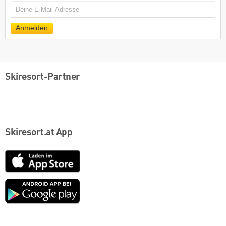
E-
Mail
Anmelden
Skiresort-Partner
Skiresort.at App
App
Store
Google
play