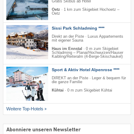
Gratis Skibus ab Hotel
Oetz
·
1 km zum Skigebiet Hochoetz –
Oetz
Sissi Park Schladming ****
Direkt an der Piste · Luxus Appartements
mit eigener Sauna
Haus im Ennstal
·
0 m zum Skigebiet
Schladming – Planai/​Hochwurzen/​Hauser
Kaibling/​Reiteralm (4-Berge-Skischaukel)
Sport & Aktiv Hotel Alpenrose ****
DIREKT an der Piste · Leger & bequem für
die ganze Familie
Kühtai
·
0 m zum Skigebiet Kühtai
Weitere Top-Hotels
Abonniere unseren Newsletter