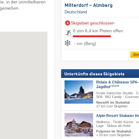
lie, in der unmittelbaren
Mitterdorf – Almberg
 genießen.
Deutschland
Skigebiet geschlossen
0 von 6,4 km Pisten offen
- cm (Berg)
Ber
Unterkünfte dieses Skigebiets
Relais & Châteaux SPA-
Jagdhof *****
Gratis Gletscher-Shuttle · 
SPA · BIG Family · Gourmet
Neustift im Stubaital
·
17 km zum Skigebiet
Alpin Resort Stubaier Ho
Wellness · Tiroler Küche · z
Lage · Skibus ab Hotel
Fulpmes im Stubaital
·
> 20 km zum Skigebiet