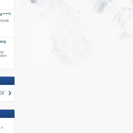
S
f ****
entrale
berg
Top
ation
suchen
s