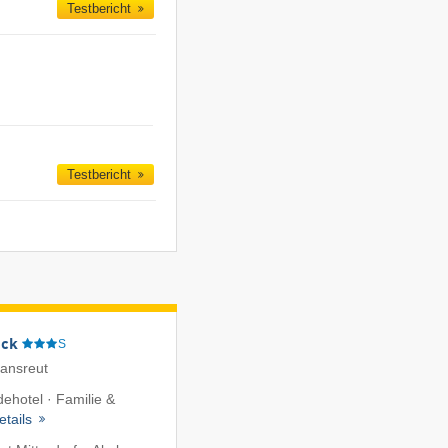
Testbericht
Testbericht
eck
S
iansreut
ehotel · Familie &
etails