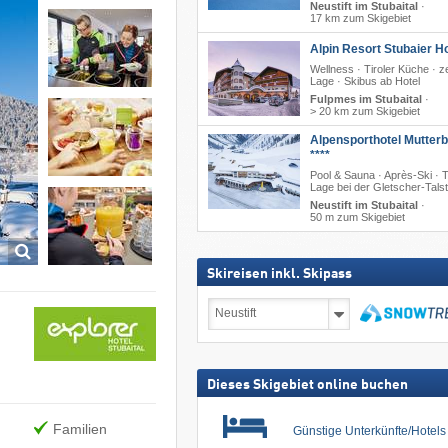
Neustift im Stubaital
·
17 km zum Skigebiet
Alpin Resort Stubaier Ho
Wellness · Tiroler Küche · z
Lage · Skibus ab Hotel
Fulpmes im Stubaital
·
> 20 km zum Skigebiet
Alpensporthotel Mutter
****
Pool & Sauna · Après-Ski · 
Lage bei der Gletscher-Talst
Neustift im Stubaital
·
50 m zum Skigebiet
Skireisen inkl. Skipass
Skireisen
inkl.
Skipass
suchen
Dieses Skigebiet online buchen
Familien
Günstige Unterkünfte/Hotel