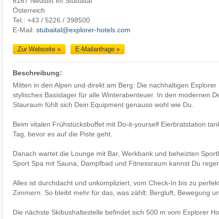
6167 Neustift im Stubaital
Österreich
Tel.: +43 / 5226 / 398500
E-Mail:
stubaital@explorer-hotels.com
Zur Webseite »
E-Mailanfrage »
Beschreibung:
Mitten in den Alpen und direkt am Berg: Die nachhaltigen Explorer 
stylisches Basislager für alle Winterabenteuer. In den modernen D
Stauraum fühlt sich Dein Equipment genauso wohl wie Du.
Beim vitalen Frühstücksbuffet mit Do-it-yourself Eierbratstation ta
Tag, bevor es auf die Piste geht.
Danach wartet die Lounge mit Bar, Werkbank und beheizten Sportl
Sport Spa mit Sauna, Dampfbad und Fitnessraum kannst Du regen
Alles ist durchdacht und unkompliziert, vom Check-In bis zu perfek
Zimmern. So bleibt mehr für das, was zählt: Bergluft, Bewegung u
Die nächste Skibushaltestelle befindet sich 500 m vom Explorer Hot