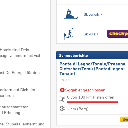
Skiverleih
Skikurs
Hotels sind Dein
esign-Zimmern mit viel
Schneeberichte
Ponte di Legno/​Tonale/​Presena
Gletscher/​Temù (Pontedilegno-
nkst Du Energie für den
Tonale)
Italien
ockern auf Dich. Im
Skigebiet geschlossen
erieren.
0 von 100 km Pisten offen
t ausgestatteten
- cm (Berg)
nd Erholung.
Ber
el Stubaital entfernt und