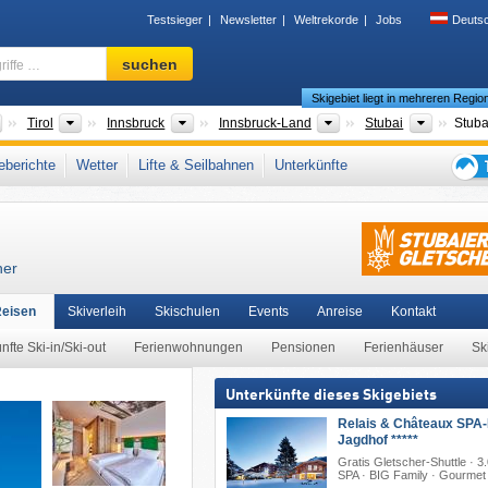
Testsieger
Newsletter
Weltrekorde
Jobs
Deuts
Skigebiet,
suchen
Region,
Skigebiet liegt in mehreren Regio
Begriffe
…
Länder
Bundesländer
Großregionen
Bezirke/Städte
Tourism
Tirol
Innsbruck
Innsbruck-Land
Stubai
Stuba
scher
,
Stubaital
,
SKI plus CITY Pass Stubai Innsbruck
,
Stubaier Alpen
,
berichte
Wetter
Lifte & Seilbahnen
Unterkünfte
Alpen
,
Zentrale Ostalpen
,
Indy Pass
,
Westösterreich
,
Österreichische Alpen
,
Ostal
Tipps
che Union
für
den
Skiur
her
Reisen
Skiverleih
Skischulen
Events
Anreise
Kontakt
nfte Ski-in/Ski-out
Ferienwohnungen
Pensionen
Ferienhäuser
Sk
Unterkünfte dieses Skigebiets
Relais & Châteaux SPA-
Jagdhof *****
Gratis Gletscher-Shuttle · 
SPA · BIG Family · Gourmet