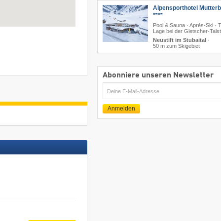
Alpensporthotel Mutter
****
Pool & Sauna · Après-Ski · 
Lage bei der Gletscher-Talst
Neustift im Stubaital
·
50 m zum Skigebiet
Abonniere unseren Newsletter
E-
Mail
Anmelden