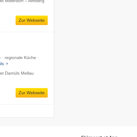
t Mitterdorf – Almberg
Zur Webseite
e · regionale Küche ·
ils
et Damüls Mellau
Zur Webseite