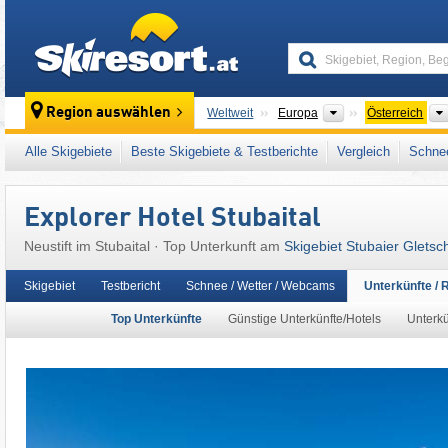
skiresort
Kontinente
Region auswählen
Weltweit
Europa
Österreich
Dieses Skigebiet liegt auch in:
5 Tiroler Glet
Alle Skigebiete
Beste Skigebiete & Testberichte
Vergleich
Schnee
Freizeitticket Tirol
,
Snow Card Tirol
,
Tiroler 
Alpen
,
Westeuropa
,
Mitteleuropa
,
Europäis
Explorer Hotel Stubaital
Neustift im Stubaital · Top Unterkunft am
Skigebiet Stubaier Gletsc
Skigebiet
Testbericht
Schnee / Wetter / Webcams
Unterkünfte / 
Top Unterkünfte
Günstige Unterkünfte/Hotels
Unterkü