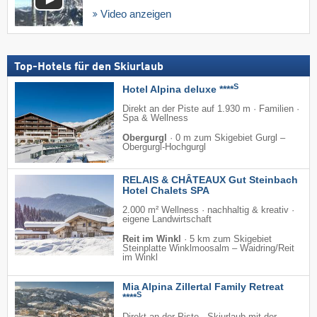
Video anzeigen
Top-Hotels für den Skiurlaub
S
Hotel Alpina deluxe ****
Direkt an der Piste auf 1.930 m · Familien ·
Spa & Wellness
Obergurgl
·
0 m zum Skigebiet Gurgl –
Obergurgl-Hochgurgl
RELAIS & CHÂTEAUX Gut Steinbach
Hotel Chalets SPA
2.000 m² Wellness · nachhaltig & kreativ ·
eigene Landwirtschaft
Reit im Winkl
·
5 km zum Skigebiet
Steinplatte Winklmoosalm – Waidring/​Reit
im Winkl
Mia Alpina Zillertal Family Retreat
S
****