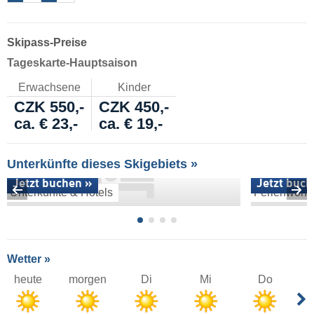
Skipass-Preise
Tageskarte-Hauptsaison
Erwachsene
Kinder
CZK 550,-
CZK 450,-
ca. € 23,-
ca. € 19,-
Unterkünfte dieses Skigebiets »
Jetzt buchen »
Jetzt buch
Unterkünfte & Hotels
Ferienwoh
Wetter »
heute
morgen
Di
Mi
Do