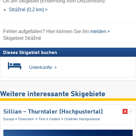
Ort am Skigebiet (Entfernung vom Ortszentrum):
Strážné (0,2 km)
Fehler aufgefallen? Hier können Sie ihn
melden
Skigebiet Strážné
Dieses Skigebiet buchen
Unterkünfte
Weitere interessante Skigebiete
Sillian – Thurntaler (Hochpustertal)
Europa
Österreich
Tirol
Osttirol
Osttiroler Hochpustertal