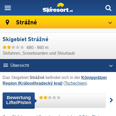
skiresort
Strážné
Skigebiet Strážné
680 - 860 m
Skifahren, Snowboarden und Skiurlaub
Übersicht
Das Skigebiet
Strážné
befindet sich in der
Königgrätzer
Region (Královéhradecký kraj)
(
Tschechien
).
Bewertung
Lifte/Pisten