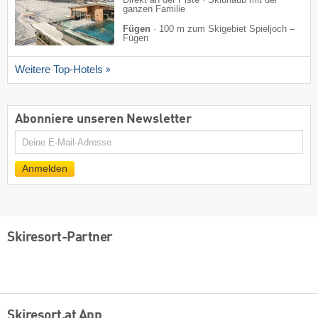
Direkt an der Piste · Skiurlaub mit der
ganzen Familie
Fügen
·
100 m zum Skigebiet Spieljoch –
Fügen
Weitere Top-Hotels
Abonniere unseren Newsletter
E-
Mail
Anmelden
Skiresort-Partner
Skiresort.at App