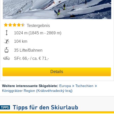
Testergebnis
1024 m
(
1845 m
-
2869 m
)
104 km
35 Lifte/Bahnen
SFr. 66,- / ca. € 71,-
Details
Weitere interessante Skigebiete:
Europa
Tschechien
Königgrätzer Region (Královéhradecký kraj)
Tipps für den Skiurlaub