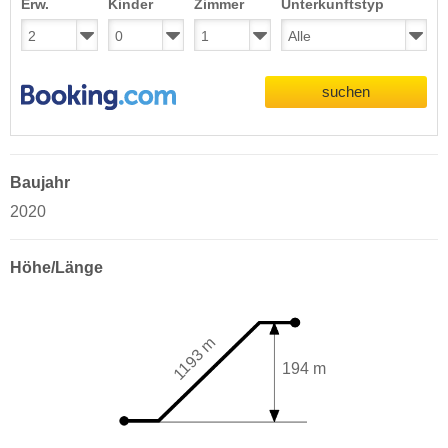
Erw.
Kinder
Zimmer
Unterkunftstyp
suchen
Baujahr
2020
Höhe/Länge
1193 m
194 m