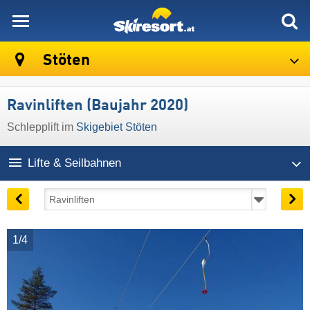
skiresort
Stöten
Ravinliften (Baujahr 2020)
Schlepplift im
Skigebiet Stöten
Lifte & Seilbahnen
1/4